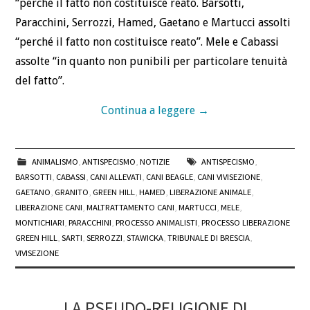
“perché il fatto non costituisce reato. Barsotti,
Paracchini, Serrozzi, Hamed, Gaetano e Martucci assolti
“perché il fatto non costituisce reato”. Mele e Cabassi
assolte “in quanto non punibili per particolare tenuità
del fatto”.
Continua a leggere
→
ANIMALISMO
,
ANTISPECISMO
,
NOTIZIE
ANTISPECISMO
,
BARSOTTI
,
CABASSI
,
CANI ALLEVATI
,
CANI BEAGLE
,
CANI VIVISEZIONE
,
GAETANO
,
GRANITO
,
GREEN HILL
,
HAMED
,
LIBERAZIONE ANIMALE
,
LIBERAZIONE CANI
,
MALTRATTAMENTO CANI
,
MARTUCCI
,
MELE
,
MONTICHIARI
,
PARACCHINI
,
PROCESSO ANIMALISTI
,
PROCESSO LIBERAZIONE
GREEN HILL
,
SARTI
,
SERROZZI
,
STAWICKA
,
TRIBUNALE DI BRESCIA
,
VIVISEZIONE
LA PSEUDO-RELIGIONE DI