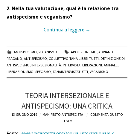
2. Nella tua valutazione, qual è la relazione tra
antispecismo e veganismo?
Continua a leggere
→
ANTISPECISMO
,
VEGANISMO
ABOLIZIONISMO
,
ADRIANO
FRAGANO
,
ANTISPECISMO
,
COLLETTIVO TANA LIBERI TUTTI
,
DEFINIZIONE DI
ANTISPECISMO
,
INTERSEZIONALITÀ
,
INTERVISTA
,
LIBERAZIONE ANIMALE
,
LIBERAZIONISMO
,
SPECISMO
,
TANAINTERVISTATUTTI
,
VEGANISMO
TEORIA INTERSEZIONALE E
ANTISPECISMO: UNA CRITICA
13 GIUGNO 2019
MANIFESTO ANTISPECISTA
COMMENTA QUESTO
TESTO
Fonte:
www.veganzetta.org/teoria-intersezionale-e-