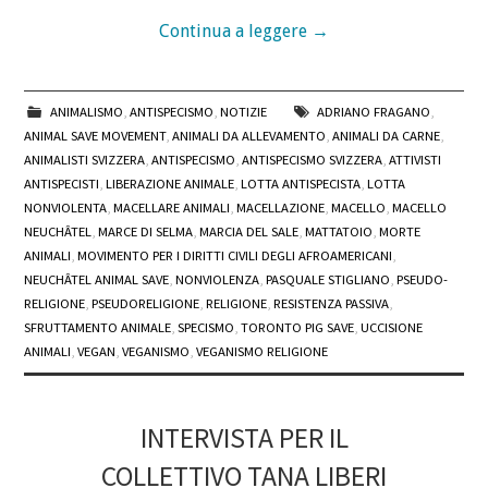
Continua a leggere
→
ANIMALISMO
,
ANTISPECISMO
,
NOTIZIE
ADRIANO FRAGANO
,
ANIMAL SAVE MOVEMENT
,
ANIMALI DA ALLEVAMENTO
,
ANIMALI DA CARNE
,
ANIMALISTI SVIZZERA
,
ANTISPECISMO
,
ANTISPECISMO SVIZZERA
,
ATTIVISTI
ANTISPECISTI
,
LIBERAZIONE ANIMALE
,
LOTTA ANTISPECISTA
,
LOTTA
NONVIOLENTA
,
MACELLARE ANIMALI
,
MACELLAZIONE
,
MACELLO
,
MACELLO
NEUCHÂTEL
,
MARCE DI SELMA
,
MARCIA DEL SALE
,
MATTATOIO
,
MORTE
ANIMALI
,
MOVIMENTO PER I DIRITTI CIVILI DEGLI AFROAMERICANI
,
NEUCHÂTEL ANIMAL SAVE
,
NONVIOLENZA
,
PASQUALE STIGLIANO
,
PSEUDO-
RELIGIONE
,
PSEUDORELIGIONE
,
RELIGIONE
,
RESISTENZA PASSIVA
,
SFRUTTAMENTO ANIMALE
,
SPECISMO
,
TORONTO PIG SAVE
,
UCCISIONE
ANIMALI
,
VEGAN
,
VEGANISMO
,
VEGANISMO RELIGIONE
INTERVISTA PER IL
COLLETTIVO TANA LIBERI