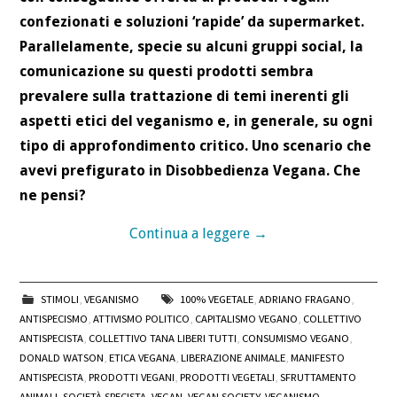
confezionati e soluzioni ‘rapide’ da supermarket.
Parallelamente, specie su alcuni gruppi social, la
comunicazione su questi prodotti sembra
prevalere sulla trattazione di temi inerenti gli
aspetti etici del veganismo e, in generale, su ogni
tipo di approfondimento critico. Uno scenario che
avevi prefigurato in Disobbedienza Vegana. Che
ne pensi?
Continua a leggere
→
STIMOLI
,
VEGANISMO
100% VEGETALE
,
ADRIANO FRAGANO
,
ANTISPECISMO
,
ATTIVISMO POLITICO
,
CAPITALISMO VEGANO
,
COLLETTIVO
ANTISPECISTA
,
COLLETTIVO TANA LIBERI TUTTI
,
CONSUMISMO VEGANO
,
DONALD WATSON
,
ETICA VEGANA
,
LIBERAZIONE ANIMALE
,
MANIFESTO
ANTISPECISTA
,
PRODOTTI VEGANI
,
PRODOTTI VEGETALI
,
SFRUTTAMENTO
ANIMALI
,
SOCIETÀ SPECISTA
,
VEGAN
,
VEGAN SOCIETY
,
VEGANISMO
,