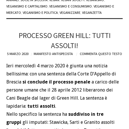
VEGANISMO E CAPITALISMO
,
VEGANISMO E CONSUMISMO
,
VEGANISMO E
MERCATO
,
VEGANISMO E POLITICA
,
VEGANIZZARE
,
VEGANZETTA
PROCESSO GREEN HILL: TUTTI
ASSOLTI!
5 MARZO 2020
MANIFESTO ANTISPECISTA
COMMENTA QUESTO TESTO
Ieri mercoledì 4 marzo 2020 è giunta una notizia
bellissima: con una sentenza della Corte D’Appello di
Brescia
si conclude il processo penale
a carico delle
persone umane che il 28 aprile 2012 liberarono dei
Cani Beagle dal lager di Green Hill. La sentenza è
lapidaria:
tutti assolti
.
Nello specifico la sentenza ha
suddiviso in tre
gruppi
gli imputati: Stawicka, Sarti e Granito assolti