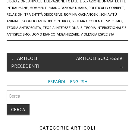
LIBERAZIONE ANIMALE
,
LIBERAZIONE TOTALE
,
LIBERAZIONE UMANA
,
LOTTE
INTRAUMANE
,
MOVIMENTI EMANCIPAZIONE UMANA
,
POLITICALLY CORRECT
,
RELAZIONI TRA ENTITÀ DISCORSIVE
,
ROMINA KACHANOSKI
,
SCHIAVITÙ
ANIMALE
,
SCOGLIO ANTROPOCENTRICO
,
SISTEMA OCCIDENTE
,
SPECISMO
,
TEORIA ANTISPECISTA
,
TEORIA INTERSEZIONALE
,
TEORIA INTERSEZIONALE E
ANTISPECISMO
,
UOMO BIANCO
,
VEGANIZZARE
,
VIOLENCIA ESPECISTA
Post
←
ARTICOLI
ARTICOLI SUCCESSIVI
navigation
PRECEDENTI
→
ESPAÑOL
-
ENGLISH
Cerca
per:
CATEGORIE ARTICOLI