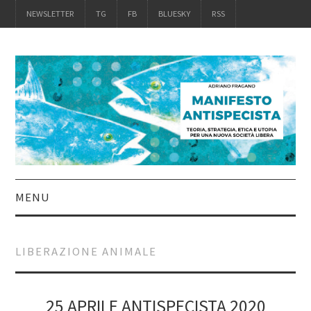
NEWSLETTER
TG
FB
BLUESKY
RSS
MENU
INTRO
LIBERAZIONE ANIMALE
IL LIBRO
ACQUISTALO
25 APRILE ANTISPECISTA 2020