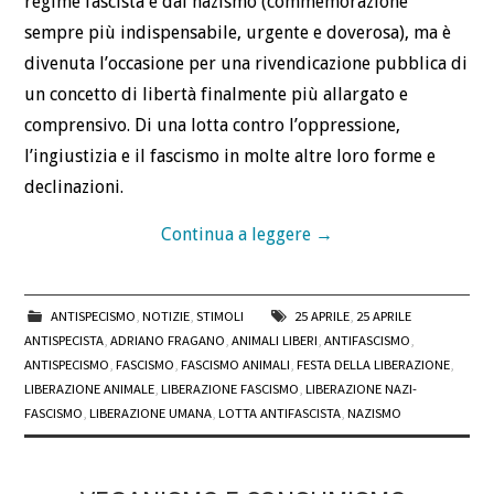
regime fascista e dal nazismo (commemorazione
sempre più indispensabile, urgente e doverosa), ma è
divenuta l’occasione per una rivendicazione pubblica di
un concetto di libertà finalmente più allargato e
comprensivo. Di una lotta contro l’oppressione,
l’ingiustizia e il fascismo in molte altre loro forme e
declinazioni.
Continua a leggere
→
ANTISPECISMO
,
NOTIZIE
,
STIMOLI
25 APRILE
,
25 APRILE
ANTISPECISTA
,
ADRIANO FRAGANO
,
ANIMALI LIBERI
,
ANTIFASCISMO
,
ANTISPECISMO
,
FASCISMO
,
FASCISMO ANIMALI
,
FESTA DELLA LIBERAZIONE
,
LIBERAZIONE ANIMALE
,
LIBERAZIONE FASCISMO
,
LIBERAZIONE NAZI-
FASCISMO
,
LIBERAZIONE UMANA
,
LOTTA ANTIFASCISTA
,
NAZISMO