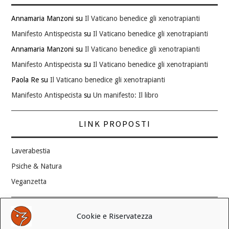
Annamaria Manzoni
su
Il Vaticano benedice gli xenotrapianti
Manifesto Antispecista
su
Il Vaticano benedice gli xenotrapianti
Annamaria Manzoni
su
Il Vaticano benedice gli xenotrapianti
Manifesto Antispecista
su
Il Vaticano benedice gli xenotrapianti
Paola Re
su
Il Vaticano benedice gli xenotrapianti
Manifesto Antispecista
su
Un manifesto: Il libro
LINK PROPOSTI
Laverabestia
Psiche & Natura
Veganzetta
Modifica consenso ai cookie
Cookie e Riservatezza
REVOCA IL TUO CONSENSO