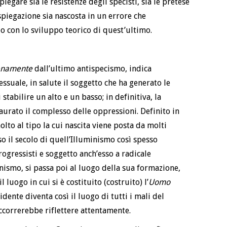
piegare sia le resistenze degli specisti, sia le pretese
 spiegazione sia nascosta in un errore che
 con lo sviluppo teorico di quest’ultimo.
enamente
dall’ultimo antispecismo, indica
ssuale, in salute il soggetto che ha generato le
 stabilire un alto e un basso; in definitiva, la
aurato il complesso delle oppressioni. Definito in
to al tipo la cui nascita viene posta da molti
so il secolo di quell’Illuminismo così spesso
ogressisti e soggetto anch’esso a radicale
inismo, si passa poi al luogo della sua formazione,
l luogo in cui si è costituito (costruito) l’
Uomo
cidente diventa così il luogo di tutti i mali del
correrebbe riflettere attentamente.