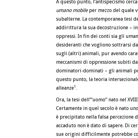
A questo punto, l’antispecismo cerca
umano mobile
per mezzo del quale v
subalterne. La contemporanea tesi del
addirittura la sua decostruzione – in
oppressi. In fin dei conti sia gli uma
desideranti che vogliono sottrarsi dal
sugli (altri) animali, pur avendo cara
meccanismi di oppressione subiti da a
dominatori-dominati – gli animali p
questo punto, la teoria interseziona
1
alleanze
.
Ora, la tesi dell’“uomo” nato nel XVI
Certamente in quel secolo è nato uno 
è precipitato nella falsa percezione 
accaduto non è dato di sapere. Di cert
sue origini difficilmente potrebbe c