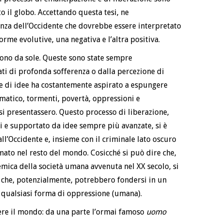
o il globo. Accettando questa tesi, ne
za dell’Occidente che dovrebbe essere interpretato
me evolutive, una negativa e l’altra positiva.
ono da sole. Queste sono state sempre
ati di profonda sofferenza o dalla percezione di
one di idee ha costantemente aspirato a espungere
ematico, tormenti, povertà, oppressioni e
i presentassero. Questo processo di liberazione,
i e supportato da idee sempre più avanzate, si è
ll’Occidente e, insieme con il criminale lato oscuro
mato nel resto del mondo. Cosicché si può dire che,
temica della società umana avvenuta nel XX secolo, si
i che, potenzialmente, potrebbero fondersi in un
a qualsiasi forma di oppressione (umana).
ere il mondo: da una parte l’ormai famoso
uomo