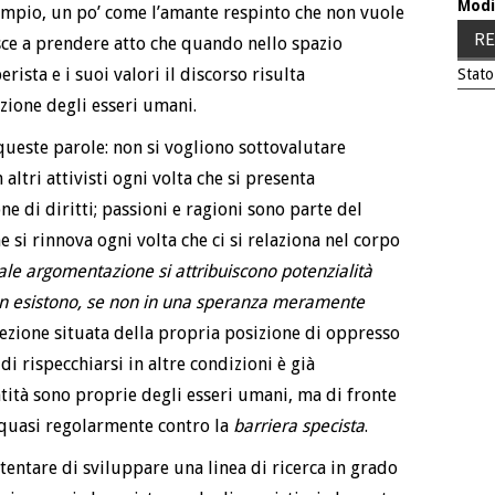
Modi
ampio, un po’ come l’amante respinto che non vuole
RE
esce a prendere atto che quando nello spazio
rista e i suoi valori il discorso risulta
Stato
zione degli esseri umani.
 queste parole: non si vogliono sottovalutare
altri attivisti ogni volta che si presenta
ne di diritti; passioni e ragioni sono parte del
he si rinnova ogni volta che ci si relaziona nel corpo
le argomentazione si attribuiscono potenzialità
non esistono, se non in una speranza meramente
cezione situata della propria posizione di oppresso
i rispecchiarsi in altre condizioni è già
ità sono proprie degli esseri umani, ma di fronte
 quasi regolarmente contro la
barriera specista
.
tentare di sviluppare una linea di ricerca in grado