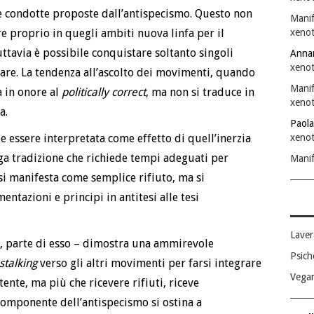
 le condotte proposte dall’antispecismo. Questo non
Manif
re proprio in quegli ambiti nuova linfa per il
xenot
ttavia è possibile conquistare soltanto singoli
Anna
xenot
olare. La tendenza all’ascolto dei movimenti, quando
Manif
a in onore al
politically correct
, ma non si traduce in
xenot
a.
Paola
e essere interpretata come effetto di quell’inerzia
xenot
ga tradizione che richiede tempi adeguati per
Manif
si manifesta come semplice rifiuto, ma si
tazioni e principi in antitesi alle tesi
Laver
o, parte di esso – dimostra una ammirevole
Psich
stalking
verso gli altri movimenti per farsi integrare
Vega
ente, ma più che ricevere rifiuti, riceve
 componente dell’antispecismo si ostina a