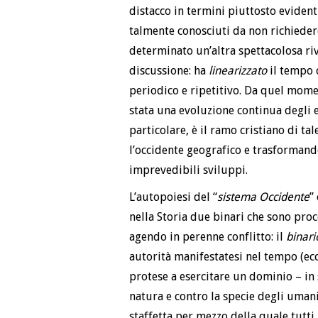
distacco in termini piuttosto evident
talmente conosciuti da non richiedere
determinato un’altra spettacolosa ri
discussione: ha
linearizzato
il tempo 
periodico e ripetitivo. Da quel momen
stata una evoluzione continua degli e
particolare, è il ramo cristiano di t
l’occidente geografico e trasformand
imprevedibili sviluppi.
L’autopoiesi del “
sistema Occidente
”
nella Storia due binari che sono proc
agendo in perenne conflitto: il
binari
autorità manifestatesi nel tempo (eccl
protese a esercitare un dominio – in
natura e contro la specie degli umani;
staffetta per mezzo della quale tutti