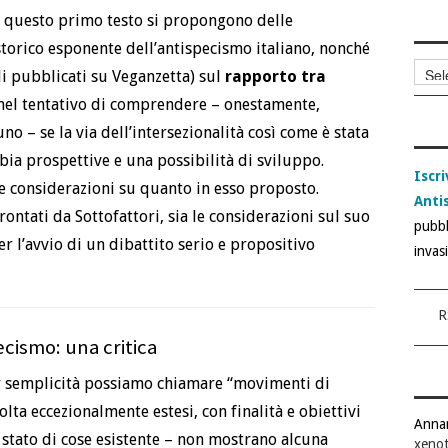
n questo primo testo si propongono delle
storico esponente dell’antispecismo italiano, nonché
Archi
li pubblicati su Veganzetta) sul
rapporto tra
articol
 nel tentativo di comprendere – onestamente,
o – se la via dell’intersezionalità così come è stata
bia prospettive e una possibilità di sviluppo.
Iscri
une considerazioni su quanto in esso proposto.
Anti
rontati da Sottofattori, sia le considerazioni sul suo
pubbl
r l’avvio di un dibattito serio e propositivo
invas
R
ecismo: una critica
per semplicità possiamo chiamare “movimenti di
ta eccezionalmente estesi, con finalità e obiettivi
Anna
 stato di cose esistente – non mostrano alcuna
xenot