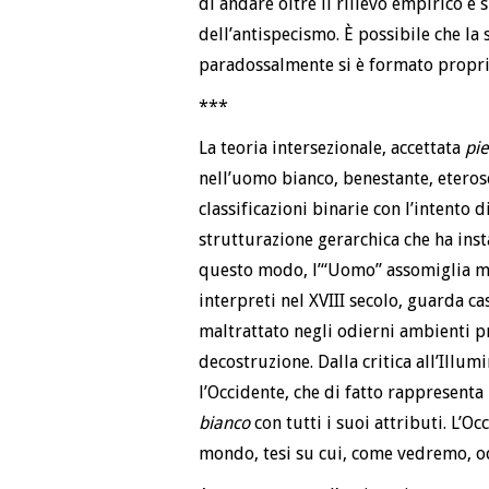
di andare oltre il rilievo empirico e s
dell’antispecismo. È possibile che la
paradossalmente si è formato proprio
***
La teoria intersezionale, accettata
pi
nell’uomo bianco, benestante, eterose
classificazioni binarie con l’intento di
strutturazione gerarchica che ha inst
questo modo, l’“Uomo” assomiglia mol
interpreti nel XVIII secolo, guarda ca
maltrattato negli odierni ambienti pr
decostruzione. Dalla critica all’Illum
l’Occidente, che di fatto rappresenta i
bianco
con tutti i suoi attributi. L’Oc
mondo, tesi su cui, come vedremo, oc