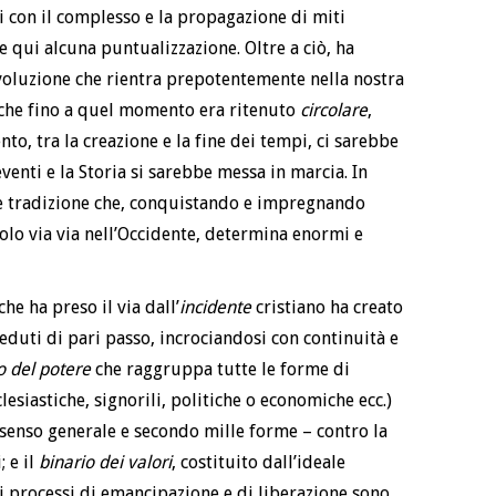
i con il complesso e la propagazione di miti
 qui alcuna puntualizzazione. Oltre a ciò, ha
voluzione che rientra prepotentemente nella nostra
che fino a quel momento era ritenuto
circolare
,
to, tra la creazione e la fine dei tempi, ci sarebbe
venti e la Storia si sarebbe messa in marcia. In
ale tradizione che, conquistando e impregnando
olo via via nell’Occidente, determina enormi e
 che ha preso il via dall’
incidente
cristiano ha creato
eduti di pari passo, incrociandosi con continuità e
o del potere
che raggruppa tutte le forme di
esiastiche, signorili, politiche o economiche ecc.)
 senso generale e secondo mille forme – contro la
 e il
binario dei valori
, costituito dall’ideale
 i processi di emancipazione e di liberazione sono