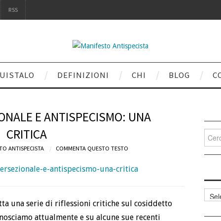
RSS
UISTALO
DEFINIZIONI
CHI
BLOG
C
ONALE E ANTISPECISMO: UNA
CRITICA
Cerca
per:
TO ANTISPECISTA
COMMENTA QUESTO TESTO
ersezionale-e-antispecismo-una-critica
Categ
articol
a una serie di riflessioni critiche sul cosiddetto
nosciamo attualmente e su alcune sue recenti