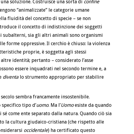
 una soluzione. Costruisce una sorta di
confine
engono “animalizzate” le categorie umane
la fluidità del concetto di specie – se non
troduce il concetto di indistinzione dei soggetti
ni subalterni, sia gli altri animali sono organismi
le forme oppressive. Il cerchio è chiuso: la violenza
tteristiche proprie, è soggetta agli stessi
ltre identità; pertanto – considerato l’asse
ossono essere inquadrati nel secondo termine e, a
le
diventa
lo strumento appropriato per stabilire
II secolo sembra francamente insostenibile.
specifico tipo d’
uomo
. Ma l’
Uomo
esiste da quando
di sé come ente separato dalla natura. Quando ciò sia
o la cultura giudaico-cristiana (che rispetto alle
onsiderarsi
occidentale
) ha certificato questo