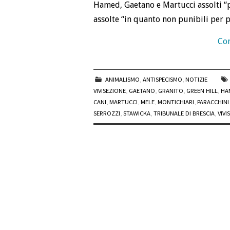
Hamed, Gaetano e Martucci assolti “pe
assolte “in quanto non punibili per pa
Con
ANIMALISMO
,
ANTISPECISMO
,
NOTIZIE
VIVISEZIONE
,
GAETANO
,
GRANITO
,
GREEN HILL
,
HA
CANI
,
MARTUCCI
,
MELE
,
MONTICHIARI
,
PARACCHINI
SERROZZI
,
STAWICKA
,
TRIBUNALE DI BRESCIA
,
VIVI