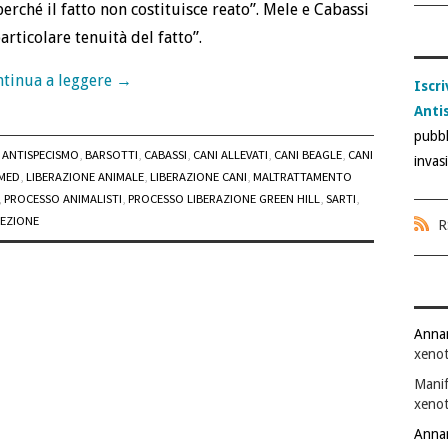
rché il fatto non costituisce reato”. Mele e Cabassi
rticolare tenuità del fatto”.
tinua a leggere
→
Iscri
Anti
pubbl
ANTISPECISMO
,
BARSOTTI
,
CABASSI
,
CANI ALLEVATI
,
CANI BEAGLE
,
CANI
invas
MED
,
LIBERAZIONE ANIMALE
,
LIBERAZIONE CANI
,
MALTRATTAMENTO
,
PROCESSO ANIMALISTI
,
PROCESSO LIBERAZIONE GREEN HILL
,
SARTI
,
SEZIONE
R
Anna
xenot
Manif
xenot
Anna