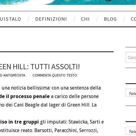
UISTALO
DEFINIZIONI
CHI
BLOG
C
Cerca
per:
EN HILL: TUTTI ASSOLTI!
O ANTISPECISTA
COMMENTA QUESTO TESTO
 una notizia bellissima: con una sentenza della
Categ
de il processo penale
a carico delle persone
articol
o dei Cani Beagle dal lager di Green Hill. La
iso in tre gruppi
gli imputati: Stawicka, Sarti e
Archi
stituisce reato. Barsotti, Paracchini, Serrozzi,
articol