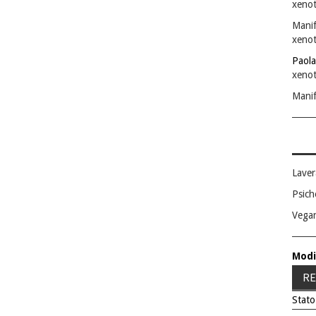
xenot
Manif
xenot
Paola
xenot
Manif
Laver
Psich
Vega
Modi
RE
Stato