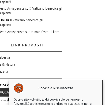
rapianti
esto Antispecista
su
Il Vaticano benedice gli
rapianti
 Re
su
Il Vaticano benedice gli
rapianti
esto Antispecista
su
Un manifesto: Il libro
LINK PROPOSTI
abestia
e & Natura
nzetta
fica consenso ai cookie
Cookie e Riservatezza
VOCA IL TUO CONSENSO
 attuale: Negato
Questo sito web utilizza dei cookie solo per le proprie
funzionalità tecniche (esempio antispam) e statistiche, non vi