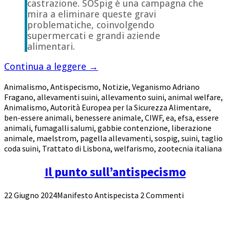
castrazione. SOSpig è una campagna che
mira a eliminare queste gravi
problematiche, coinvolgendo
supermercati e grandi aziende
alimentari.
Continua a leggere
→
Animalismo
,
Antispecismo
,
Notizie
,
Veganismo
Adriano
Fragano
,
allevamenti suini
,
allevamento suini
,
animal welfare
,
Animalismo
,
Autorità Europea per la Sicurezza Alimentare
,
ben-essere animali
,
benessere animale
,
CIWF
,
ea
,
efsa
,
essere
animali
,
fumagalli salumi
,
gabbie contenzione
,
liberazione
animale
,
maelstrom
,
pagella allevamenti
,
sospig
,
suini
,
taglio
coda suini
,
Trattato di Lisbona
,
welfarismo
,
zootecnia italiana
Il punto sull’antispecismo
22 Giugno 2024
Manifesto Antispecista
2 Commenti