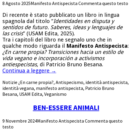
8 Agosto 2025
Manifesto Antispecista
Commenta questo testo
Di recente è stato pubblicato un libro in lingua
spagnola dal titolo “
Identidades en disputa y
sentidos de futuro. Saberes, ideas y lenguajes de
las crisis
” (USAM Edita, 2025).
Tra i capitoli del libro ne segnalo uno che in
qualche modo riguarda il
Manifesto Antispecista
:
¿En carne propia? Transiciones hacia un estilo de
vida vegano e incorporación a activismos
antiespecistas,
di Patricio Bruno Besana.
Continua a leggere
→
Notizie
¿En carne propia?
,
Antispecismo
,
identità antispecista
,
identità vegana
,
manifesto antispecista
,
Patricio Bruno
Besana
,
USAM Edita
,
Veganismo
BEN-ESSERE ANIMALI
9 Novembre 2024
Manifesto Antispecista
Commenta questo
testo