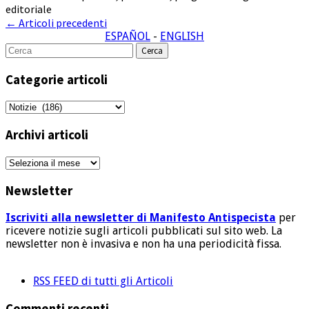
editoriale
Post
←
Articoli precedenti
ESPAÑOL
-
ENGLISH
navigation
Cerca
per:
Categorie articoli
Categorie
articoli
Archivi articoli
Archivi
articoli
Newsletter
Iscriviti alla newsletter di Manifesto Antispecista
per
ricevere notizie sugli articoli pubblicati sul sito web. La
newsletter non è invasiva e non ha una periodicità fissa.
RSS FEED di tutti gli Articoli
Commenti recenti