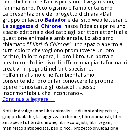
tematiche come l’antispecismo, il veganismo,
l’animalismo, l’ecologismo e l’ambientalismo.
La presentazione del progetto dichiara «Dal
gruppo di lavoro
Bailador
e dal sito web letterario
La saggezza di Chirone
, nasce l’idea di aprire uno
spazio editoriale dedicato agli scrittori attenti alla
questione animale e ambientale. Lo abbiamo
chiamato “
I libri di Chirone
”, uno spazio aperto a
tutti coloro che vogliono promuovere un loro
scritto, la loro opera, il loro libro. Un portale
ideato con l’obiettivo di offrire una piattaforma ai
creativi impegnati nell’antispecismo,
nell’animalismo e nell’ambientalismo,
consentendo loro di far conoscere le proprie
opere nonostante gli ostacoli, spesso
insormontabili, che incontrano».
Continua a leggere
→
Notizie
divulgazione libri animalisti
,
edizioni antispeciste
,
gruppo bailador
,
la saggezza di chirone
,
libri animalisti
,
libri
antispecisti
,
libri di chirone
,
libri ecologisti
,
libri vegani
,
manifesto antispecista
,
paolo ricci
,
progetto divulgazione