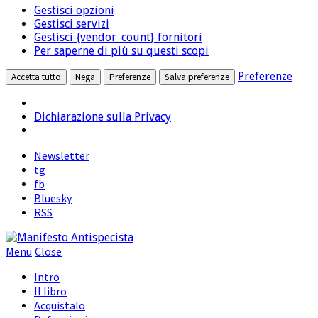
marketing
Gestisci opzioni
terze
Gestisci servizi
parti
Gestisci {vendor_count} fornitori
Per saperne di più su questi scopi
Preferenze
Accetta tutto
Nega
Preferenze
Salva preferenze
Dichiarazione sulla Privacy
Newsletter
tg
fb
Bluesky
RSS
Menu
Close
Intro
Il libro
Acquistalo