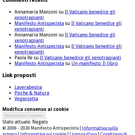
Annamaria Manzoni
su
Il Vaticano benedice gli
xenotrapianti
Manifesto Antispecista
su
Il Vaticano benedice gli
xenotrapianti
Annamaria Manzoni
su
Il Vaticano benedice gli
xenotrapianti
Manifesto Antispecista
su
Il Vaticano benedice gli
xenotrapianti
Paola Re
su
Il Vaticano benedice gli xenotrapianti
Manifesto Antispecista
su
Un manifesto: Il libro
Link proposti
Laverabestia
Psiche & Natura
Veganzetta
Modifica consenso ai cookie
Revoca il tuo consenso
Stato attuale: Negato
© 2006 - 2026 Manifesto Antispecista |
Informativa sulla
privacy
|
Informativa sui cookie
|
Licenza d'uso
|
Condizioni di