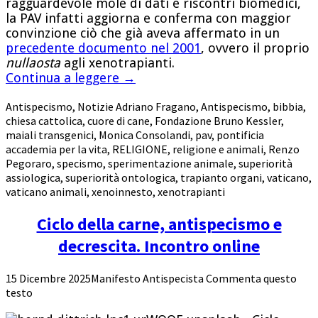
ragguardevole mole di dati e riscontri biomedici,
la PAV infatti aggiorna e conferma con maggior
convinzione ciò che già aveva affermato in un
precedente documento nel 2001
, ovvero il proprio
nullaosta
agli xenotrapianti.
Continua a leggere
→
Antispecismo
,
Notizie
Adriano Fragano
,
Antispecismo
,
bibbia
,
chiesa cattolica
,
cuore di cane
,
Fondazione Bruno Kessler
,
maiali transgenici
,
Monica Consolandi
,
pav
,
pontificia
accademia per la vita
,
RELIGIONE
,
religione e animali
,
Renzo
Pegoraro
,
specismo
,
sperimentazione animale
,
superiorità
assiologica
,
superiorità ontologica
,
trapianto organi
,
vaticano
,
vaticano animali
,
xenoinnesto
,
xenotrapianti
Ciclo della carne, antispecismo e
decrescita. Incontro online
15 Dicembre 2025
Manifesto Antispecista
Commenta questo
testo