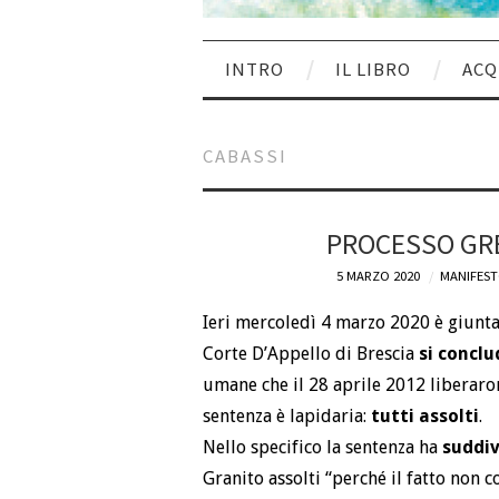
INTRO
IL LIBRO
ACQ
CABASSI
PROCESSO GRE
5 MARZO 2020
MANIFEST
Ieri mercoledì 4 marzo 2020 è giunta
Corte D’Appello di Brescia
si conclu
umane che il 28 aprile 2012 liberaron
sentenza è lapidaria:
tutti assolti
.
Nello specifico la sentenza ha
suddiv
Granito assolti “perché il fatto non co