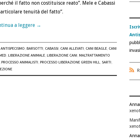
rché il fatto non costituisce reato”. Mele e Cabassi
rticolare tenuità del fatto”.
tinua a leggere
→
Iscri
Anti
pubbl
ANTISPECISMO
,
BARSOTTI
,
CABASSI
,
CANI ALLEVATI
,
CANI BEAGLE
,
CANI
invas
MED
,
LIBERAZIONE ANIMALE
,
LIBERAZIONE CANI
,
MALTRATTAMENTO
,
PROCESSO ANIMALISTI
,
PROCESSO LIBERAZIONE GREEN HILL
,
SARTI
,
SEZIONE
R
Anna
xenot
Manif
xenot
Anna