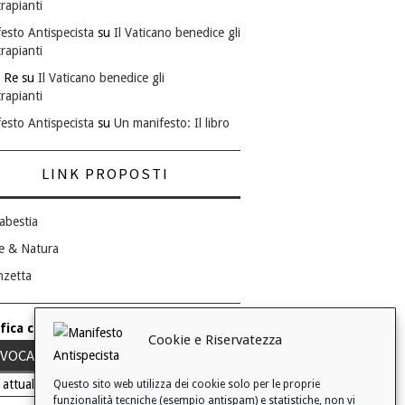
rapianti
esto Antispecista
su
Il Vaticano benedice gli
rapianti
 Re
su
Il Vaticano benedice gli
rapianti
esto Antispecista
su
Un manifesto: Il libro
LINK PROPOSTI
abestia
e & Natura
nzetta
fica consenso ai cookie
Cookie e Riservatezza
VOCA IL TUO CONSENSO
 attuale: Negato
Questo sito web utilizza dei cookie solo per le proprie
funzionalità tecniche (esempio antispam) e statistiche, non vi