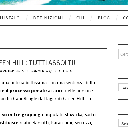
UISTALO
DEFINIZIONI
CHI
BLOG
C
Cerca
per:
EN HILL: TUTTI ASSOLTI!
O ANTISPECISTA
COMMENTA QUESTO TESTO
 una notizia bellissima: con una sentenza della
Categ
de il processo penale
a carico delle persone
articol
o dei Cani Beagle dal lager di Green Hill. La
iso in tre gruppi
gli imputati: Stawicka, Sarti e
Archi
stituisce reato. Barsotti, Paracchini, Serrozzi,
articol