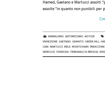
Hamed, Gaetano e Martucci assolti “pe
assolte “in quanto non punibili per pa
Con
ANIMALISMO
,
ANTISPECISMO
,
NOTIZIE
VIVISEZIONE
,
GAETANO
,
GRANITO
,
GREEN HILL
,
HA
CANI
,
MARTUCCI
,
MELE
,
MONTICHIARI
,
PARACCHINI
SERROZZI
,
STAWICKA
,
TRIBUNALE DI BRESCIA
,
VIVI