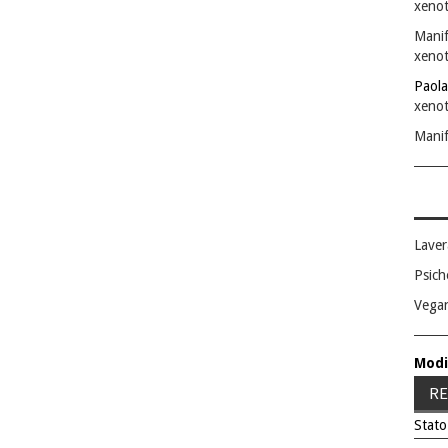
xenot
Manif
xenot
Paola
xenot
Manif
Laver
Psich
Vega
Modi
RE
Stato