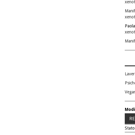
xenot
Manif
xenot
Paola
xenot
Manif
Laver
Psich
Vega
Modi
RE
Stato