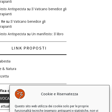
rapianti
esto Antispecista
su
Il Vaticano benedice gli
rapianti
 Re
su
Il Vaticano benedice gli
rapianti
esto Antispecista
su
Un manifesto: Il libro
LINK PROPOSTI
abestia
e & Natura
nzetta
fica consenso ai cookie
Cookie e Riservatezza
VOCA IL TUO CONSENSO
 attuale: Negato
Questo sito web utilizza dei cookie solo per le proprie
funzionalità tecniche (esempio antispam) e statistiche, non vi