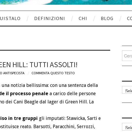
UISTALO
DEFINIZIONI
CHI
BLOG
C
Cerca
per:
EN HILL: TUTTI ASSOLTI!
O ANTISPECISTA
COMMENTA QUESTO TESTO
 una notizia bellissima: con una sentenza della
Categ
de il processo penale
a carico delle persone
articol
o dei Cani Beagle dal lager di Green Hill. La
iso in tre gruppi
gli imputati: Stawicka, Sarti e
Archi
stituisce reato. Barsotti, Paracchini, Serrozzi,
articol