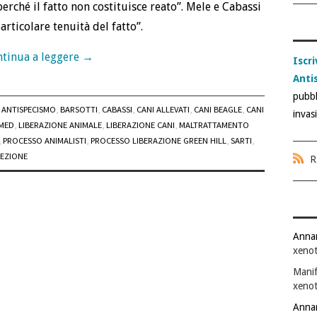
rché il fatto non costituisce reato”. Mele e Cabassi
rticolare tenuità del fatto”.
tinua a leggere
→
Iscri
Anti
pubbl
ANTISPECISMO
,
BARSOTTI
,
CABASSI
,
CANI ALLEVATI
,
CANI BEAGLE
,
CANI
invas
MED
,
LIBERAZIONE ANIMALE
,
LIBERAZIONE CANI
,
MALTRATTAMENTO
,
PROCESSO ANIMALISTI
,
PROCESSO LIBERAZIONE GREEN HILL
,
SARTI
,
SEZIONE
R
Anna
xenot
Manif
xenot
Anna