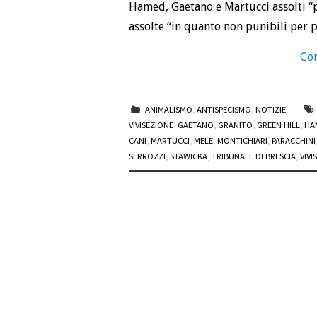
Hamed, Gaetano e Martucci assolti “pe
assolte “in quanto non punibili per pa
Con
ANIMALISMO
,
ANTISPECISMO
,
NOTIZIE
VIVISEZIONE
,
GAETANO
,
GRANITO
,
GREEN HILL
,
HA
CANI
,
MARTUCCI
,
MELE
,
MONTICHIARI
,
PARACCHINI
SERROZZI
,
STAWICKA
,
TRIBUNALE DI BRESCIA
,
VIVI