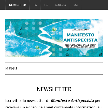
NEWSLETTER
TG
FB
BLUESKY
RSS
MENU
INTRO
NEWSLETTER
IL LIBRO
Iscriviti alla newsletter di
Manifesto Antispecista
per
ACQUISTALO
ricevere un avviso via email contenente informazioni su