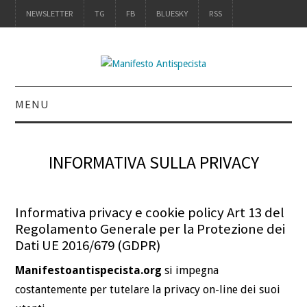
NEWSLETTER
TG
FB
BLUESKY
RSS
MENU
INTRO
INFORMATIVA SULLA PRIVACY
IL LIBRO
ACQUISTALO
Informativa privacy e cookie policy Art 13 del
Regolamento Generale per la Protezione dei
DEFINIZIONI
Dati UE 2016/679 (GDPR)
Manifestoantispecista.org
si impegna
CHI
costantemente per tutelare la privacy on-line dei suoi