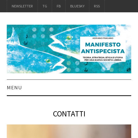
NEWSLETTER
TG
FB
BLUESKY
RSS
MENU
INTRO
CONTATTI
IL LIBRO
ACQUISTALO