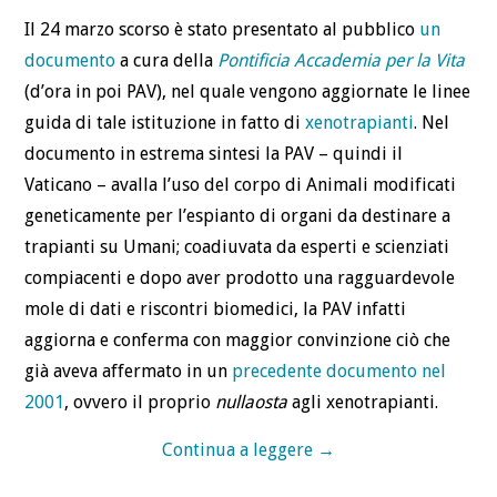
Il 24 marzo scorso è stato presentato al pubblico
un
DEFINIZIONI
documento
a cura della
Pontificia Accademia per la Vita
(d’ora in poi PAV), nel quale vengono aggiornate le linee
CHI
guida di tale istituzione in fatto di
xenotrapianti
. Nel
documento in estrema sintesi la PAV – quindi il
BLOG
Vaticano – avalla l’uso del corpo di Animali modificati
CONTATTI
geneticamente per l’espianto di organi da destinare a
trapianti su Umani; coadiuvata da esperti e scienziati
compiacenti e dopo aver prodotto una ragguardevole
mole di dati e riscontri biomedici, la PAV infatti
aggiorna e conferma con maggior convinzione ciò che
già aveva affermato in un
precedente documento nel
2001
, ovvero il proprio
nullaosta
agli xenotrapianti.
Continua a leggere
→