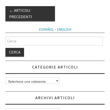
Post
←
ARTICOLI
navigation
PRECEDENTI
ESPAÑOL
-
ENGLISH
Cerca
per:
CATEGORIE ARTICOLI
Categorie
articoli
ARCHIVI ARTICOLI