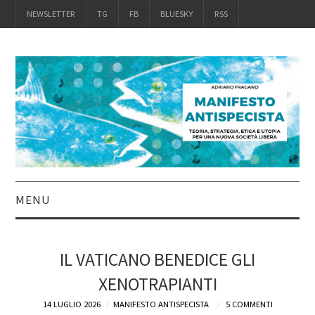
NEWSLETTER
TG
FB
BLUESKY
RSS
MENU
INTRO
IL VATICANO BENEDICE GLI
IL LIBRO
XENOTRAPIANTI
ACQUISTALO
14 LUGLIO 2026
MANIFESTO ANTISPECISTA
5 COMMENTI