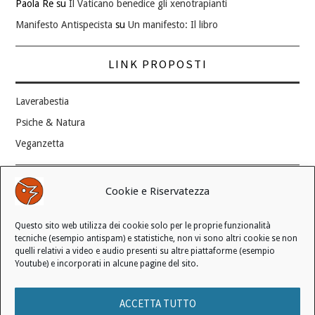
Paola Re
su
Il Vaticano benedice gli xenotrapianti
Manifesto Antispecista
su
Un manifesto: Il libro
LINK PROPOSTI
Laverabestia
Psiche & Natura
Veganzetta
Modifica consenso ai cookie
Cookie e Riservatezza
REVOCA IL TUO CONSENSO
Questo sito web utilizza dei cookie solo per le proprie funzionalità
Stato attuale: Negato
tecniche (esempio antispam) e statistiche, non vi sono altri cookie se non
quelli relativi a video e audio presenti su altre piattaforme (esempio
Youtube) e incorporati in alcune pagine del sito.
© 2006 - 2026 MANIFESTO ANTISPECISTA |
INFORMATIVA SULLA
ACCETTA TUTTO
PRIVACY
|
INFORMATIVA SUI COOKIE
|
LICENZA D'USO
|