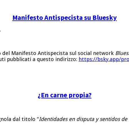
Manifesto Antispecista su Bluesky
o
o del Manifesto Antispecista sul social network
Blues
uti pubblicati a questo indirizzo:
https://bsky.app/pro
¿En carne propia?
nola dal titolo “
Identidades en disputa y sentidos de f