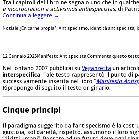
Tra i capitoli del libro ne segnalo uno che in qualc
e incorporación a activismos antiespecistas,
di Patri
Continua a leggere
→
Notizie
¿En carne propia?
,
Antispecismo
,
identità antispecista
,
i
12 Gennaio 2025
Manifesto Antispecista
Commenta questo test
Nel lontano 2007 pubblicai su
Veganzetta
un articolo
interspecifica
. Tale testo rappresentò il punto di p
successivamente inserita nel libro “
Manifesto Antisp
Ripropongo di seguito il testo originario.
Cinque principi
Il paradigma suggerito dall’antispecismo è la costr
giustizia, solidarietà, rispetto, assumono il loro s
“diritti umani”. Pensare ad un futuro dove ogni sing