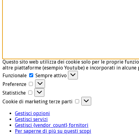
Questo sito web utilizza dei cookie solo per le proprie funzio
altre piattaforme (esempio Youtube) e incorporati in alcune p
Funzionale
Funzionale
Sempre attivo
Preferenze
Preferenze
Statistiche
Statistiche
Cookie
Cookie di marketing terze parti
di
marketing
Gestisci opzioni
terze
Gestisci servizi
parti
Gestisci {vendor_count} fornitori
Per saperne di più su questi scopi