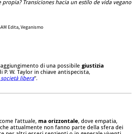
 propia? Transiciones hacia un estilo de vida vegano
AM Edita
,
Veganismo
l raggiungimento di una possibile
giustizia
 P. W. Taylor in chiave antispecista,
 società libera
“.
come l’attuale,
ma orizzontale
, dove empatia,
ro che attualmente non fanno parte della sfera dei
per altri esseri senzienti o in generale viventi,