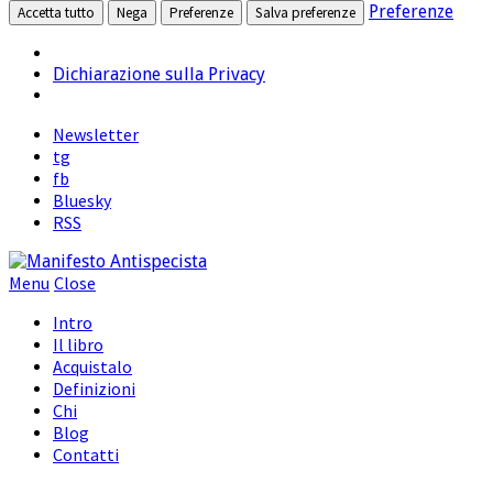
Preferenze
Accetta tutto
Nega
Preferenze
Salva preferenze
Dichiarazione sulla Privacy
Newsletter
tg
fb
Bluesky
RSS
Menu
Close
Intro
Il libro
Acquistalo
Definizioni
Chi
Blog
Contatti