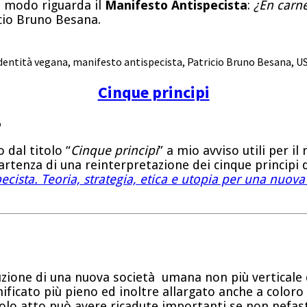
he modo riguarda il
Manifesto Antispecista
:
¿En carne
cio Bruno Besana.
dentità vegana
,
manifesto antispecista
,
Patricio Bruno Besana
,
US
Cinque principi
o
 dal titolo “
Cinque principi
” a mio avviso utili per i
artenza di una reinterpretazione dei cinque principi di
ecista. Teoria, strategia, etica e utopia per una nuova
uzione di una nuova società umana non più verticale 
ignificato più pieno ed inoltre allargato anche a colo
olo atto può avere ricadute importanti se non nefaste 