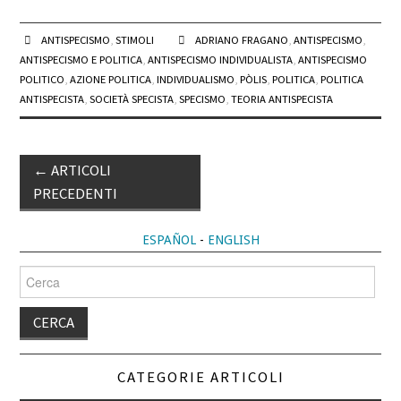
ANTISPECISMO
,
STIMOLI
ADRIANO FRAGANO
,
ANTISPECISMO
,
ANTISPECISMO E POLITICA
,
ANTISPECISMO INDIVIDUALISTA
,
ANTISPECISMO
POLITICO
,
AZIONE POLITICA
,
INDIVIDUALISMO
,
PÒLIS
,
POLITICA
,
POLITICA
ANTISPECISTA
,
SOCIETÀ SPECISTA
,
SPECISMO
,
TEORIA ANTISPECISTA
Post
←
ARTICOLI
navigation
PRECEDENTI
ESPAÑOL
-
ENGLISH
Cerca
per:
CATEGORIE ARTICOLI