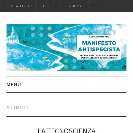
NEWSLETTER
TG
FB
BLUESKY
RSS
MENU
INTRO
STIMOLI
IL LIBRO
ACQUISTALO
LA TECNOSCIENZA