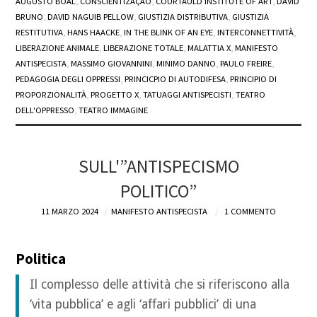
AUGUSTO BOAL
,
CONSCIENTIZAÇÃO
,
COURTAULD INSTITUTE OF ART
,
DAVID
BRUNO
,
DAVID NAGUIB PELLOW
,
GIUSTIZIA DISTRIBUTIVA
,
GIUSTIZIA
RESTITUTIVA
,
HANS HAACKE
,
IN THE BLINK OF AN EYE
,
INTERCONNETTIVITÀ
,
LIBERAZIONE ANIMALE
,
LIBERAZIONE TOTALE
,
MALATTIA X
,
MANIFESTO
ANTISPECISTA
,
MASSIMO GIOVANNINI
,
MINIMO DANNO
,
PAULO FREIRE
,
PEDAGOGIA DEGLI OPPRESSI
,
PRINCICPIO DI AUTODIFESA
,
PRINCIPIO DI
PROPORZIONALITÀ
,
PROGETTO X
,
TATUAGGI ANTISPECISTI
,
TEATRO
DELL'OPPRESSO
,
TEATRO IMMAGINE
SULL'”ANTISPECISMO
POLITICO”
11 MARZO 2024
MANIFESTO ANTISPECISTA
1 COMMENTO
Politica
Il complesso delle attività che si riferiscono alla
‘vita pubblica’ e agli ‘affari pubblici’ di una