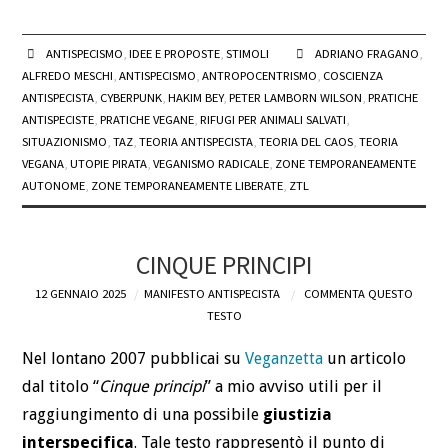
ANTISPECISMO
,
IDEE E PROPOSTE
,
STIMOLI
ADRIANO FRAGANO
,
ALFREDO MESCHI
,
ANTISPECISMO
,
ANTROPOCENTRISMO
,
COSCIENZA
ANTISPECISTA
,
CYBERPUNK
,
HAKIM BEY
,
PETER LAMBORN WILSON
,
PRATICHE
ANTISPECISTE
,
PRATICHE VEGANE
,
RIFUGI PER ANIMALI SALVATI
,
SITUAZIONISMO
,
TAZ
,
TEORIA ANTISPECISTA
,
TEORIA DEL CAOS
,
TEORIA
VEGANA
,
UTOPIE PIRATA
,
VEGANISMO RADICALE
,
ZONE TEMPORANEAMENTE
AUTONOME
,
ZONE TEMPORANEAMENTE LIBERATE
,
ZTL
CINQUE PRINCIPI
12 GENNAIO 2025
MANIFESTO ANTISPECISTA
COMMENTA QUESTO
TESTO
Nel lontano 2007 pubblicai su
Veganzetta
un articolo
dal titolo “
Cinque principi
” a mio avviso utili per il
raggiungimento di una possibile
giustizia
interspecifica
. Tale testo rappresentò il punto di