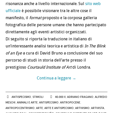
risonanza anche a livello internazionale. Sul
sito web
ufficiale
è possibile visionare tra le altre cose il
manifesto, il
format
proposto e la corposa galleria
fotografica delle persone umane che hanno partecipato
direttamente agli eventi artistici organizzati.
Di seguito si riporta la traduzione in italiano di
un’interessante analisi teorica e artistica di
In The Blink
of an Eye
a cura di David Bruno a conclusione del suo
percorso di studi in storia dell’arte presso il
prestigioso
Courtauld Institute of Art
di Londra.
Continua a leggere
→
ANTISPECISMO
,
STIMOLI
40.000 X
,
ADRIANO FRAGANO
,
ALFREDO
MESCHI
,
ANIMALI E ARTE
,
ANTISPECISMO
,
ANTROPOCENE
,
ANTROPOCENTRISMO
,
ARTE
,
ARTE E ANTISPECISMO
,
ARTIVISMO
,
ARTIVISTA
,