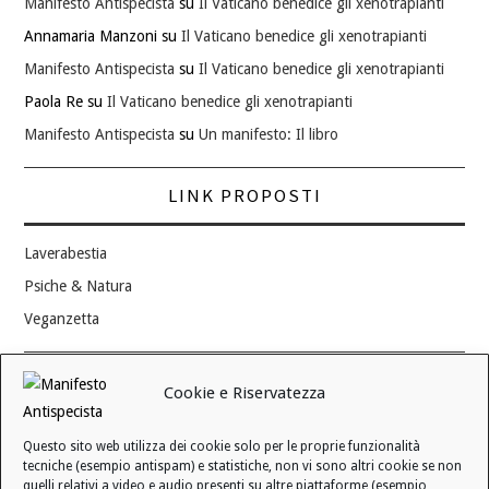
Manifesto Antispecista
su
Il Vaticano benedice gli xenotrapianti
Annamaria Manzoni
su
Il Vaticano benedice gli xenotrapianti
Manifesto Antispecista
su
Il Vaticano benedice gli xenotrapianti
Paola Re
su
Il Vaticano benedice gli xenotrapianti
Manifesto Antispecista
su
Un manifesto: Il libro
LINK PROPOSTI
Laverabestia
Psiche & Natura
Veganzetta
Modifica consenso ai cookie
Cookie e Riservatezza
REVOCA IL TUO CONSENSO
Questo sito web utilizza dei cookie solo per le proprie funzionalità
Stato attuale: Negato
tecniche (esempio antispam) e statistiche, non vi sono altri cookie se non
quelli relativi a video e audio presenti su altre piattaforme (esempio