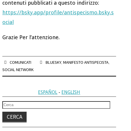
contenuti pubblicati a questo indirizzo:
ANTISPECISMO
https://bsky.app/profile/antispecismo.bsky.s
CHI
ocial
BLOG
Grazie Per l’attenzione.
CONTATTI
COMUNICATI
BLUESKY
,
MANIFESTO ANTISPECISTA
,
SOCIAL NETWORK
ESPAÑOL
-
ENGLISH
Cerca
per: