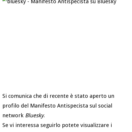
LA CASSETTA DEGLI
ATTREZZI
LINGUAGGIO NON
DISCRIMINATORIO
ACQUISTALO
DEFINIZIONI
DEFINIZIONE DI
Si comunica che di recente è stato aperto un
profilo del Manifesto Antispecista sul social
SPECISMO
network
Bluesky
.
DEFINIZIONE DI
Se vi interessa seguirlo potete visualizzare i