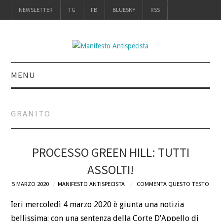
NEWSLETTER
TG
FB
BLUESKY
RSS
MENU
INTRO
GRANITO
IL LIBRO
ACQUISTALO
PROCESSO GREEN HILL: TUTTI
ASSOLTI!
DEFINIZIONI
5 MARZO 2020
MANIFESTO ANTISPECISTA
COMMENTA QUESTO TESTO
CHI
Ieri mercoledì 4 marzo 2020 è giunta una notizia
bellissima: con una sentenza della Corte D’Appello di