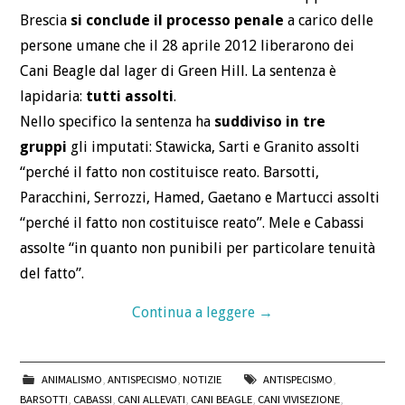
BLOG
Brescia
si conclude il processo penale
a carico delle
persone umane che il 28 aprile 2012 liberarono dei
CONTATTI
Cani Beagle dal lager di Green Hill. La sentenza è
lapidaria:
tutti assolti
.
Nello specifico la sentenza ha
suddiviso in tre
gruppi
gli imputati: Stawicka, Sarti e Granito assolti
“perché il fatto non costituisce reato. Barsotti,
Paracchini, Serrozzi, Hamed, Gaetano e Martucci assolti
“perché il fatto non costituisce reato”. Mele e Cabassi
assolte “in quanto non punibili per particolare tenuità
del fatto”.
Continua a leggere
→
ANIMALISMO
,
ANTISPECISMO
,
NOTIZIE
ANTISPECISMO
,
BARSOTTI
,
CABASSI
,
CANI ALLEVATI
,
CANI BEAGLE
,
CANI VIVISEZIONE
,