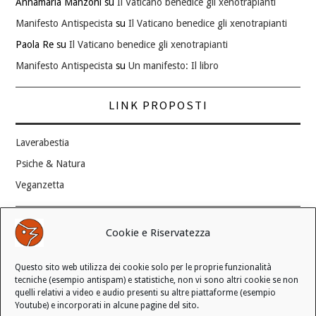
Annamaria Manzoni
su
Il Vaticano benedice gli xenotrapianti
Manifesto Antispecista
su
Il Vaticano benedice gli xenotrapianti
Paola Re
su
Il Vaticano benedice gli xenotrapianti
Manifesto Antispecista
su
Un manifesto: Il libro
LINK PROPOSTI
Laverabestia
Psiche & Natura
Veganzetta
Modifica consenso ai cookie
Cookie e Riservatezza
REVOCA IL TUO CONSENSO
Questo sito web utilizza dei cookie solo per le proprie funzionalità
Stato attuale: Negato
tecniche (esempio antispam) e statistiche, non vi sono altri cookie se non
quelli relativi a video e audio presenti su altre piattaforme (esempio
Youtube) e incorporati in alcune pagine del sito.