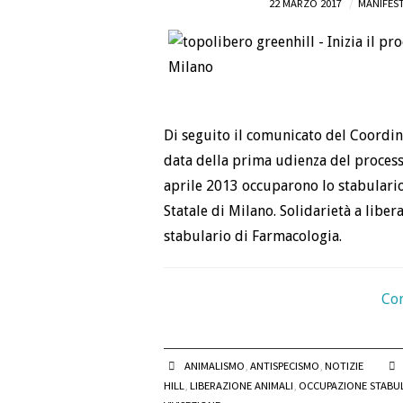
22 MARZO 2017
MANIFEST
Di seguito il comunicato del Coordi
data della prima udienza del process
aprile 2013 occuparono lo stabulario
Statale di Milano. Solidarietà a liber
stabulario di Farmacologia.
Con
ANIMALISMO
,
ANTISPECISMO
,
NOTIZIE
HILL
,
LIBERAZIONE ANIMALI
,
OCCUPAZIONE STABU