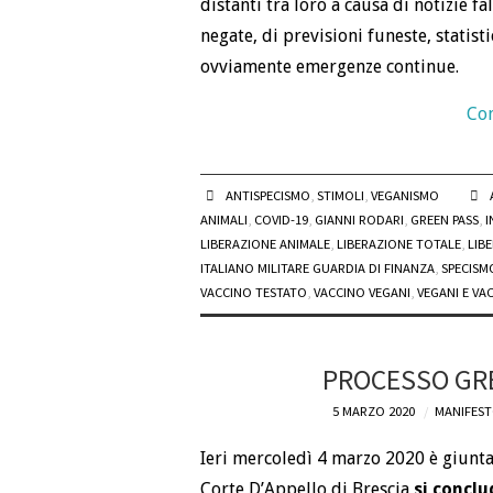
distanti tra loro a causa di notizie f
negate, di previsioni funeste, statist
ovviamente emergenze continue.
Con
ANTISPECISMO
,
STIMOLI
,
VEGANISMO
ANIMALI
,
COVID-19
,
GIANNI RODARI
,
GREEN PASS
,
I
LIBERAZIONE ANIMALE
,
LIBERAZIONE TOTALE
,
LIB
ITALIANO MILITARE GUARDIA DI FINANZA
,
SPECISM
VACCINO TESTATO
,
VACCINO VEGANI
,
VEGANI E VA
PROCESSO GRE
5 MARZO 2020
MANIFEST
Ieri mercoledì 4 marzo 2020 è giunta
Corte D’Appello di Brescia
si conclu