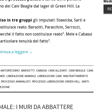
Modi
o dei Cani Beagle dal lager di Green Hill. La
RE
iso in tre gruppi
gli imputati: Stawicka, Sarti e
stituisce reato. Barsotti, Paracchini, Serrozzi,
rché il fatto non costituisce reato”. Mele e Cabassi
rticolare tenuità del fatto”.
tinua a leggere
→
ANTISPECISMO
,
BARSOTTI
,
CABASSI
,
CANI ALLEVATI
,
CANI BEAGLE
,
CANI
MED
,
LIBERAZIONE ANIMALE
,
LIBERAZIONE CANI
,
MALTRATTAMENTO
,
PROCESSO ANIMALISTI
,
PROCESSO LIBERAZIONE GREEN HILL
,
SARTI
,
SEZIONE
MALE: I MURI DA ABBATTERE