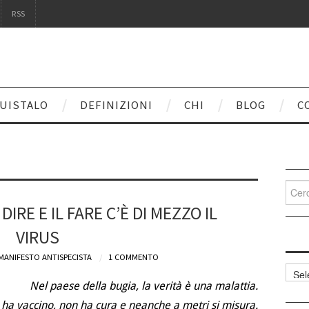
RSS
UISTALO
DEFINIZIONI
CHI
BLOG
C
Cerca
per:
IRE E IL FARE C’È DI MEZZO IL
VIRUS
MANIFESTO ANTISPECISTA
1 COMMENTO
Categ
articol
Nel paese della bugia, la verità è una malattia.
ha vaccino, non ha cura e neanche a metri si misura.