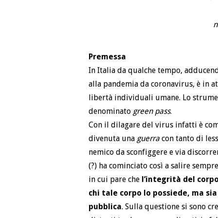
n
Premessa
In Italia da qualche tempo, adducend
alla pandemia da coronavirus, è in a
libertà individuali umane. Lo strumen
denominato
green pass
.
Con il dilagare del virus infatti è co
divenuta una
guerra
con tanto di less
nemico da sconfiggere e via discorrend
(?) ha cominciato così a salire sempr
in cui pare che
l’integrità del cor
chi tale corpo lo possiede, ma s
pubblica
. Sulla questione si sono cr