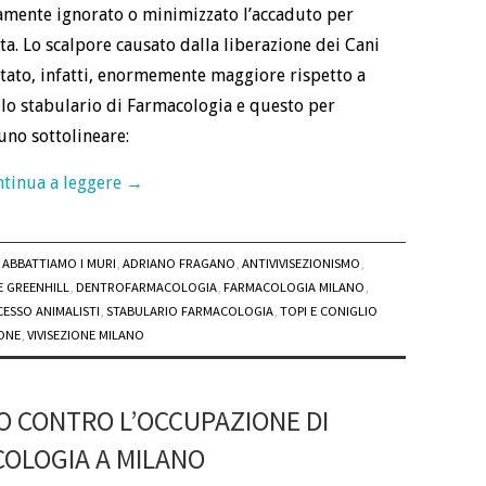
amente ignorato o minimizzato l’accaduto per
ta. Lo scalpore causato dalla liberazione dei Cani
 stato, infatti, enormemente maggiore rispetto a
llo stabulario di Farmacologia e questo per
uno sottolineare:
tinua a leggere
→
ABBATTIAMO I MURI
,
ADRIANO FRAGANO
,
ANTIVIVISEZIONISMO
,
 GREENHILL
,
DENTROFARMACOLOGIA
,
FARMACOLOGIA MILANO
,
ESSO ANIMALISTI
,
STABULARIO FARMACOLOGIA
,
TOPI E CONIGLIO
IONE
,
VIVISEZIONE MILANO
SO CONTRO L’OCCUPAZIONE DI
OLOGIA A MILANO