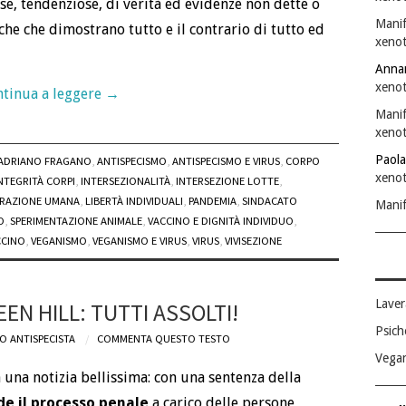
alse, tendenziose, di verità ed evidenze non dette o
Manif
iche che dimostrano tutto e il contrario di tutto ed
xenot
Anna
xenot
tinua a leggere
→
Manif
xenot
Paola
ADRIANO FRAGANO
,
ANTISPECISMO
,
ANTISPECISMO E VIRUS
,
CORPO
xenot
NTEGRITÀ CORPI
,
INTERSEZIONALITÀ
,
INTERSEZIONE LOTTE
,
ERAZIONE UMANA
,
LIBERTÀ INDIVIDUALI
,
PANDEMIA
,
SINDACATO
Manif
O
,
SPERIMENTAZIONE ANIMALE
,
VACCINO E DIGNITÀ INDIVIDUO
,
CCINO
,
VEGANISMO
,
VEGANISMO E VIRUS
,
VIRUS
,
VIVISEZIONE
Laver
EN HILL: TUTTI ASSOLTI!
Psich
O ANTISPECISTA
COMMENTA QUESTO TESTO
Vega
 una notizia bellissima: con una sentenza della
de il processo penale
a carico delle persone