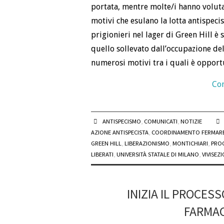
portata, mentre molte/i hanno volut
motivi che esulano la lotta antispecis
prigionieri nel lager di Green Hill è
quello sollevato dall’occupazione de
numerosi motivi tra i quali è opport
Con
ANTISPECISMO
,
COMUNICATI
,
NOTIZIE
AZIONE ANTISPECISTA
,
COORDINAMENTO FERMARE
GREEN HILL
,
LIBERAZIONISMO
,
MONTICHIARI
,
PROC
LIBERATI
,
UNIVERSITÀ STATALE DI MILANO
,
VIVISEZ
INIZIA IL PROCES
FARMAC