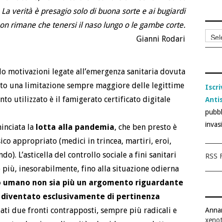
La verità è presagio solo di buona sorte e ai bugiardi
on rimane che tenersi il naso lungo o le gambe corte.
Archi
Gianni Rodari
articol
o motivazioni legate all’emergenza sanitaria dovuta
tto una limitazione sempre maggiore delle legittime
Iscri
to utilizzato è il famigerato certificato digitale
Anti
pubbl
invas
minciata la
lotta alla pandemia
, che ben presto è
ico appropriato (medici in trincea, martiri, eroi,
o). L’asticella del controllo sociale a fini sanitari
RSS F
e più, inesorabilmente, fino alla situazione odierna
po umano non sia più un argomento riguardante
ia diventato esclusivamente di pertinenza
eati due fronti contrapposti, sempre più radicali e
Anna
xenot