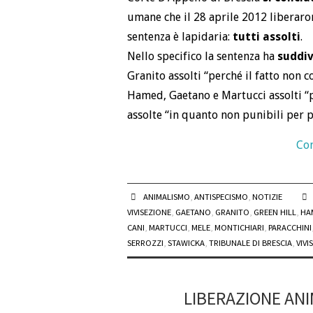
umane che il 28 aprile 2012 liberaron
sentenza è lapidaria:
tutti assolti
.
Nello specifico la sentenza ha
suddiv
Granito assolti “perché il fatto non co
Hamed, Gaetano e Martucci assolti “pe
assolte “in quanto non punibili per pa
Con
ANIMALISMO
,
ANTISPECISMO
,
NOTIZIE
VIVISEZIONE
,
GAETANO
,
GRANITO
,
GREEN HILL
,
HA
CANI
,
MARTUCCI
,
MELE
,
MONTICHIARI
,
PARACCHINI
SERROZZI
,
STAWICKA
,
TRIBUNALE DI BRESCIA
,
VIVI
LIBERAZIONE ANI