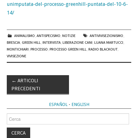
unimputata-del-processo-greenhill-puntata-del-10-6-
14/
ANIMALISMO
,
ANTISPECISMO
,
NOTIZIE
ANTIVIVISEZIONISMO
,
BRESCIA
,
GREEN HILL
,
INTERVISTA
,
LIBERAZIONE CANI
,
LUANA MARTUCCI
,
MONTICHIARI
,
PROCESSO
,
PROCESSO GREEN HILL
,
RADIO BLACKOUT
,
VIVISEZIONE
Post
←
ARTICOLI
navigation
PRECEDENTI
ESPAÑOL
-
ENGLISH
Cerca
per: