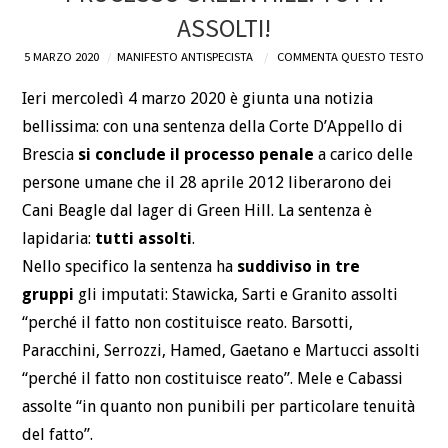
ASSOLTI!
DEFINIZIONI
5 MARZO 2020
MANIFESTO ANTISPECISTA
COMMENTA QUESTO TESTO
CHI
Ieri mercoledì 4 marzo 2020 è giunta una notizia
bellissima: con una sentenza della Corte D’Appello di
BLOG
Brescia
si conclude il processo penale
a carico delle
persone umane che il 28 aprile 2012 liberarono dei
CONTATTI
Cani Beagle dal lager di Green Hill. La sentenza è
lapidaria:
tutti assolti
.
Nello specifico la sentenza ha
suddiviso in tre
gruppi
gli imputati: Stawicka, Sarti e Granito assolti
“perché il fatto non costituisce reato. Barsotti,
Paracchini, Serrozzi, Hamed, Gaetano e Martucci assolti
“perché il fatto non costituisce reato”. Mele e Cabassi
assolte “in quanto non punibili per particolare tenuità
del fatto”.