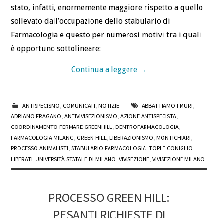
stato, infatti, enormemente maggiore rispetto a quello
sollevato dall’occupazione dello stabulario di
Farmacologia e questo per numerosi motivi tra i quali
è opportuno sottolineare:
Continua a leggere
→
ANTISPECISMO
,
COMUNICATI
,
NOTIZIE
ABBATTIAMO I MURI
,
ADRIANO FRAGANO
,
ANTIVIVISEZIONISMO
,
AZIONE ANTISPECISTA
,
COORDINAMENTO FERMARE GREENHILL
,
DENTROFARMACOLOGIA
,
FARMACOLOGIA MILANO
,
GREEN HILL
,
LIBERAZIONISMO
,
MONTICHIARI
,
PROCESSO ANIMALISTI
,
STABULARIO FARMACOLOGIA
,
TOPI E CONIGLIO
LIBERATI
,
UNIVERSITÀ STATALE DI MILANO
,
VIVISEZIONE
,
VIVISEZIONE MILANO
PROCESSO GREEN HILL:
PESANTI RICHIESTE DI