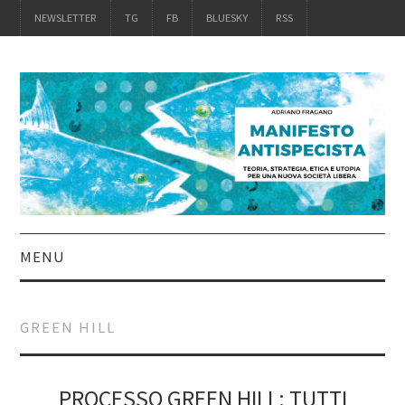
NEWSLETTER
TG
FB
BLUESKY
RSS
MENU
INTRO
GREEN HILL
IL LIBRO
ACQUISTALO
PROCESSO GREEN HILL: TUTTI