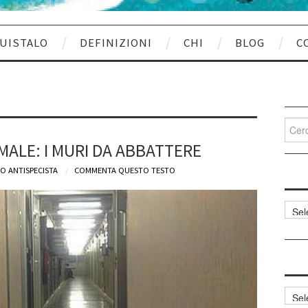
UISTALO
DEFINIZIONI
CHI
BLOG
C
Cerca
per:
MALE: I MURI DA ABBATTERE
O ANTISPECISTA
COMMENTA QUESTO TESTO
Categ
articol
Archi
articol