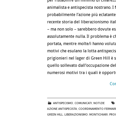
per ristabilire un minimo di chiarez
animalista e antispecista nostrano. I
probabilmente l’azione più eclatante 
recente storia del liberazionismo ita
– ma non solo – sarebbero dovute es
assolutamente nulla. Il problema è c
portata, mentre molte/i hanno volut
motivi che esulano la lotta antispecis
prigionieri nel lager di Green Hill è
quello sollevato dall’occupazione de
numerosi motivi tra i quali è opport
Con
ANTISPECISMO
,
COMUNICATI
,
NOTIZIE
AZIONE ANTISPECISTA
,
COORDINAMENTO FERMARE
GREEN HILL
,
LIBERAZIONISMO
,
MONTICHIARI
,
PROC