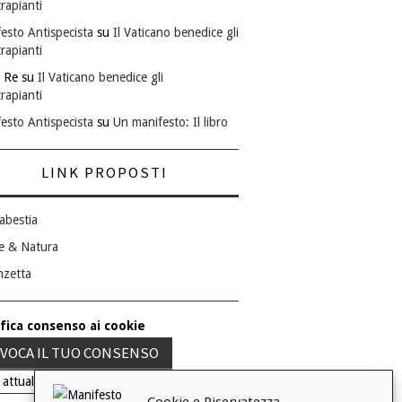
rapianti
esto Antispecista
su
Il Vaticano benedice gli
rapianti
 Re
su
Il Vaticano benedice gli
rapianti
esto Antispecista
su
Un manifesto: Il libro
LINK PROPOSTI
abestia
e & Natura
nzetta
fica consenso ai cookie
VOCA IL TUO CONSENSO
 attuale: Negato
Cookie e Riservatezza