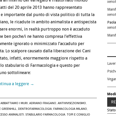
za all’interno del variegato e frastornato mondo
xenot
 fatti del 20 aprile 2013 hanno rappresentato
Manif
e importante dal punto di vista politico di tutta la
xenot
liano, le ricadute in ambito animalista e antispecista
Paola
xenot
sere enormi, in realtà purtroppo non è accaduto
Manif
he ben poche/i ne hanno compresa l’effettiva
amente ignorato o minimizzato l’accaduto per
ta. Lo scalpore causato dalla liberazione dei Cani
 stato, infatti, enormemente maggiore rispetto a
Laver
llo stabulario di Farmacologia e questo per
Psich
uno sottolineare:
Vega
tinua a leggere
→
Modi
RE
ABBATTIAMO I MURI
,
ADRIANO FRAGANO
,
ANTIVIVISEZIONISMO
,
 GREENHILL
,
DENTROFARMACOLOGIA
,
FARMACOLOGIA MILANO
,
Stato
ESSO ANIMALISTI
,
STABULARIO FARMACOLOGIA
,
TOPI E CONIGLIO