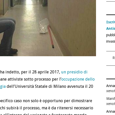
Iscri
Anti
pubbl
invas
R
a indetto, per il 28 aprile 2017,
un presidio di
ne attiviste sotto processo per l’
occupazione dello
Anna
ogia
dell’Università Statale di Milano avvenuta il 20
xenot
Manif
specifico caso non solo è opportuno per dimostrare
xenot
chi subirà il processo, ma è da ritenersi necessario
Anna