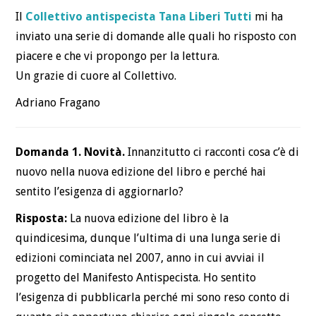
LA CASSETTA DEGLI
Il
Collettivo antispecista Tana Liberi Tutti
mi ha
inviato una serie di domande alle quali ho risposto con
ATTREZZI
piacere e che vi propongo per la lettura.
LINGUAGGIO NON
Un grazie di cuore al Collettivo.
Adriano Fragano
DISCRIMINATORIO
ACQUISTALO
Domanda 1. Novità.
Innanzitutto ci racconti cosa c’è di
nuovo nella nuova edizione del libro e perché hai
DEFINIZIONI
sentito l’esigenza di aggiornarlo?
DEFINIZIONE DI
Risposta:
La nuova edizione del libro è la
quindicesima, dunque l’ultima di una lunga serie di
SPECISMO
edizioni cominciata nel 2007, anno in cui avviai il
progetto del Manifesto Antispecista. Ho sentito
DEFINIZIONE DI
l’esigenza di pubblicarla perché mi sono reso conto di