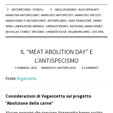
ANTISPECISMO
,
STIMOLI
ABOLIZIONISMO
,
ALEX HERSHAFT
,
ANARCHIA ANTISPECISMO
,
ANARCHICI ANTISPECISTI
,
ANARCHICI SPECISTI
,
ANARCHISMO E ANTISPECISMO
,
ANTISPECISMO
,
GARY FRANCIONE
,
HENRY
SPIRA
,
LIBERAZIONE ANIMALE
,
LIBERAZIONISMO
,
NAZIONAL-ANARCHISMO
,
NICHOLAS TOMEO
,
SPECISMO
,
UMANITÀ NOVA
,
VEGANSPECISMO
,
ZOE WEIL
IL “MEAT ABOLITION DAY” E
L’ANTISPECISMO
7 FEBBRAIO 2015
MANIFESTO ANTISPECISTA
4 COMMENTI
Fonte
Veganzetta
Considerazioni di Veganzetta sul progetto
“Abolizione della carne”
Alcune persone che seguono Veganzetta hanno scritto