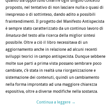
quanto sia opportuno chiarire ogni singolo concetto
ANTISPECISMO
proposto, nel tentativo di non lasciare nulla o quasi di
inespresso o di sottinteso, dando adito a possibili
CHI
fraintendimenti. Il progetto del Manifesto Antispecista
BLOG
è sempre stato caratterizzato da un continuo lavoro di
limatura
del testo alla ricerca della miglior sintesi
CONTATTI
possibile. Oltre a ciò il libro necessitava di un
aggiornamento anche in relazione ad alcuni recenti
sviluppi teorici in campo antispecista. Dunque sebbene
molte sue parti a prima vista possano sembrare poco
cambiate, c’è stata in realtà una riorganizzazione e
sistemazione dei contenuti, quindi un cambiamento
nella forma improntato ad una maggiore chiarezza
espositiva, oltre a diverse modifiche nella sostanza.
Continua a leggere
→