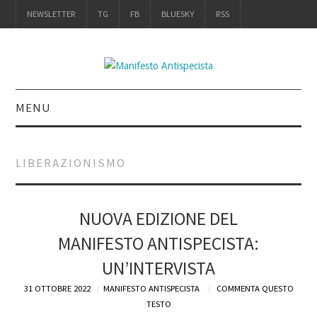
NEWSLETTER
TG
FB
BLUESKY
RSS
MENU
INTRO
LIBERAZIONISMO
IL LIBRO
UN MANIFESTO: IL
NUOVA EDIZIONE DEL
MANIFESTO ANTISPECISTA:
LIBRO
UN’INTERVISTA
UNA RECENSIONE
31 OTTOBRE 2022
MANIFESTO ANTISPECISTA
COMMENTA QUESTO
TESTO