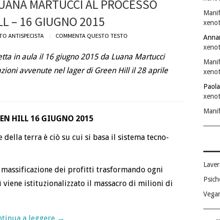
LUANA MARTUCCI AL PROCESSO
Manif
LL – 16 GIUGNO 2015
xenot
TO ANTISPECISTA
COMMENTA QUESTO TESTO
Anna
xenot
letta in aula il 16 giugno 2015 da Luana Martucci
Manif
zioni avvenute nel lager di Green Hill il 28 aprile
xenot
Paola
xenot
Manif
EN HILL 16 GIUGNO 2015
della terra è ciò su cui si basa il sistema tecno-
Laver
massificazione dei profitti trasformando ogni
Psich
 viene istituzionalizzato il massacro di milioni di
Vega
tinua a leggere
→