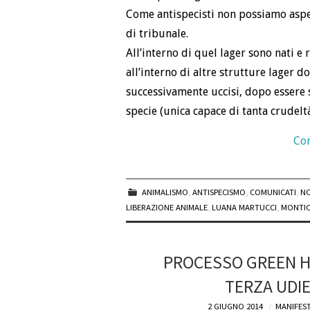
Come antispecisti non possiamo aspett
di tribunale.
All’interno di quel lager sono nati e
all’interno di altre strutture lager d
successivamente uccisi, dopo essere s
specie (unica capace di tanta crudelt
Con
ANIMALISMO
,
ANTISPECISMO
,
COMUNICATI
,
NO
LIBERAZIONE ANIMALE
,
LUANA MARTUCCI
,
MONTIC
PROCESSO GREEN H
TERZA UDIE
2 GIUGNO 2014
MANIFEST