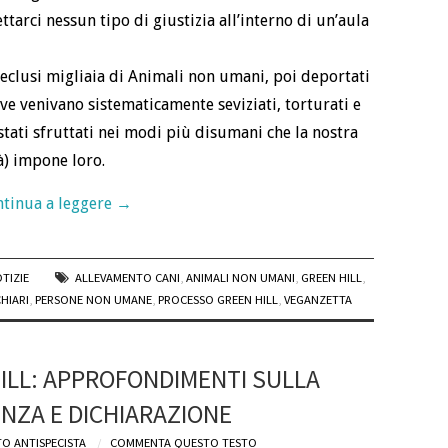
arci nessun tipo di giustizia all’interno di un’aula
 reclusi migliaia di Animali non umani, poi deportati
ove venivano sistematicamente seviziati, torturati e
tati sfruttati nei modi più disumani che la nostra
à) impone loro.
tinua a leggere
→
TIZIE
ALLEVAMENTO CANI
,
ANIMALI NON UMANI
,
GREEN HILL
,
HIARI
,
PERSONE NON UMANE
,
PROCESSO GREEN HILL
,
VEGANZETTA
ILL: APPROFONDIMENTI SULLA
NZA E DICHIARAZIONE
O ANTISPECISTA
COMMENTA QUESTO TESTO