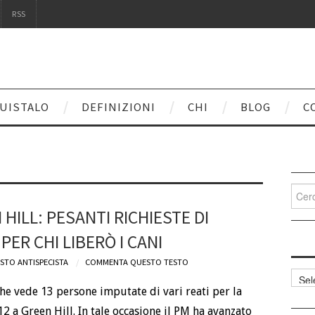
RSS
UISTALO
DEFINIZIONI
CHI
BLOG
C
Cerca
per:
HILL: PESANTI RICHIESTE DI
ER CHI LIBERÒ I CANI
STO ANTISPECISTA
COMMENTA QUESTO TESTO
Categ
articol
 che vede 13 persone imputate di vari reati per la
12 a Green Hill. In tale occasione il PM ha avanzato