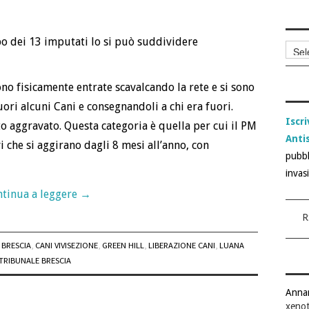
po dei 13 imputati lo si può suddividere
Archi
articol
no fisicamente entrate scavalcando la rete e si sono
ori alcuni Cani e consegnandoli a chi era fuori.
Iscri
o aggravato. Questa categoria è quella per cui il PM
Anti
i che si aggirano dagli 8 mesi all’anno, con
pubbl
invas
tinua a leggere
→
R
BRESCIA
,
CANI VIVISEZIONE
,
GREEN HILL
,
LIBERAZIONE CANI
,
LUANA
TRIBUNALE BRESCIA
Anna
xenot