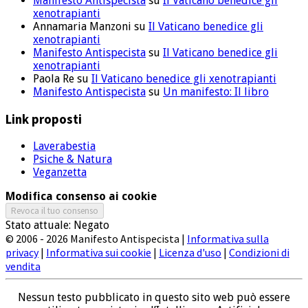
Manifesto Antispecista
su
Il Vaticano benedice gli
xenotrapianti
Annamaria Manzoni
su
Il Vaticano benedice gli
xenotrapianti
Manifesto Antispecista
su
Il Vaticano benedice gli
xenotrapianti
Paola Re
su
Il Vaticano benedice gli xenotrapianti
Manifesto Antispecista
su
Un manifesto: Il libro
Link proposti
Laverabestia
Psiche & Natura
Veganzetta
Modifica consenso ai cookie
Revoca il tuo consenso
Stato attuale: Negato
© 2006 - 2026 Manifesto Antispecista |
Informativa sulla
privacy
|
Informativa sui cookie
|
Licenza d'uso
|
Condizioni di
vendita
Nessun testo pubblicato in questo sito web può essere