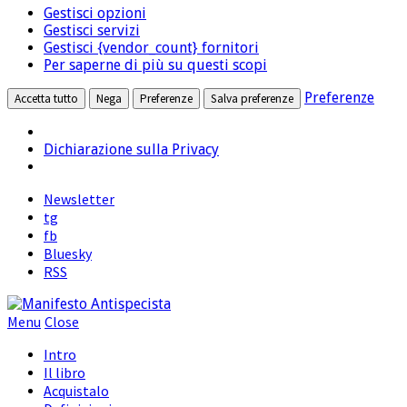
marketing
Gestisci opzioni
terze
Gestisci servizi
parti
Gestisci {vendor_count} fornitori
Per saperne di più su questi scopi
Preferenze
Accetta tutto
Nega
Preferenze
Salva preferenze
Dichiarazione sulla Privacy
Newsletter
tg
fb
Bluesky
RSS
Menu
Close
Intro
Il libro
Acquistalo