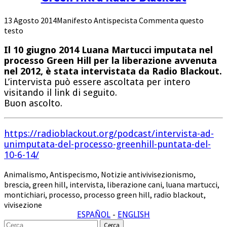
13 Agosto 2014
Manifesto Antispecista
Commenta questo
testo
Il 10 giugno 2014 Luana Martucci imputata nel
processo Green Hill per la liberazione avvenuta
nel 2012, è stata intervistata da Radio Blackout.
L’intervista può essere ascoltata per intero
visitando il link di seguito.
Buon ascolto.
https://radioblackout.org/podcast/intervista-ad-
unimputata-del-processo-greenhill-puntata-del-
10-6-14/
Animalismo
,
Antispecismo
,
Notizie
antivivisezionismo
,
brescia
,
green hill
,
intervista
,
liberazione cani
,
luana martucci
,
montichiari
,
processo
,
processo green hill
,
radio blackout
,
vivisezione
ESPAÑOL
-
ENGLISH
Cerca