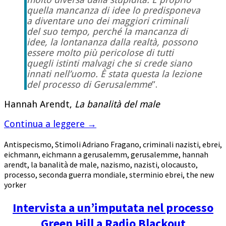
quella mancanza di idee lo predisponeva
a diventare uno dei maggiori criminali
del suo tempo, perché la mancanza di
idee, la lontananza dalla realtà, possono
essere molto più pericolose di tutti
quegli istinti malvagi che si crede siano
innati nell’uomo. È stata questa la lezione
del processo di Gerusalemme
”.
Hannah Arendt,
La banalità del male
Continua a leggere
→
Antispecismo
,
Stimoli
Adriano Fragano
,
criminali nazisti
,
ebrei
,
eichmann
,
eichmann a gerusalemm
,
gerusalemme
,
hannah
arendt
,
la banalità de male
,
nazismo
,
nazisti
,
olocausto
,
processo
,
seconda guerra mondiale
,
sterminio ebrei
,
the new
yorker
Intervista a un’imputata nel processo
Green Hill a Radio Blackout