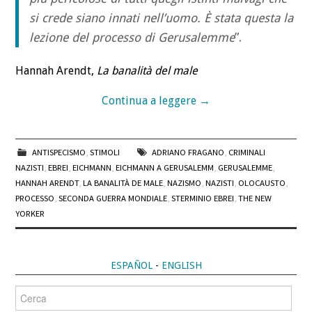
si crede siano innati nell’uomo. È stata questa la
lezione del processo di Gerusalemme
”.
Hannah Arendt,
La banalità del male
Continua a leggere
→
ANTISPECISMO
,
STIMOLI
ADRIANO FRAGANO
,
CRIMINALI
NAZISTI
,
EBREI
,
EICHMANN
,
EICHMANN A GERUSALEMM
,
GERUSALEMME
,
HANNAH ARENDT
,
LA BANALITÀ DE MALE
,
NAZISMO
,
NAZISTI
,
OLOCAUSTO
,
PROCESSO
,
SECONDA GUERRA MONDIALE
,
STERMINIO EBREI
,
THE NEW
YORKER
ESPAÑOL
-
ENGLISH
Cerca
per: