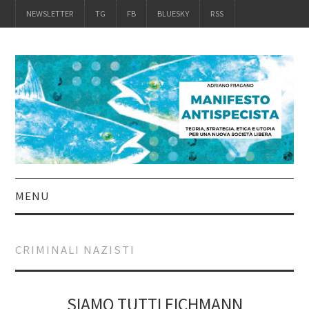
NEWSLETTER
TG
FB
BLUESKY
RSS
MENU
INTRO
CRIMINALI NAZISTI
IL LIBRO
ACQUISTALO
SIAMO TUTTI EICHMANN