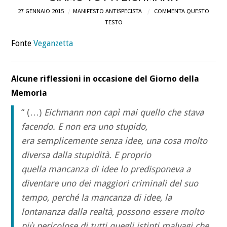
27 GENNAIO 2015
MANIFESTO ANTISPECISTA
COMMENTA QUESTO
DEFINIZIONI
TESTO
Fonte
Veganzetta
CHI
BLOG
Alcune riflessioni in occasione del Giorno della
Memoria
CONTATTI
“ (…)
Eichmann non capì mai quello che stava
facendo. E non era uno stupido,
era semplicemente senza idee, una cosa molto
diversa dalla stupidità. E proprio
quella mancanza di idee lo predisponeva a
diventare uno dei maggiori criminali del suo
tempo, perché la mancanza di idee, la
lontananza dalla realtà, possono essere molto
più pericolose di tutti quegli istinti malvagi che