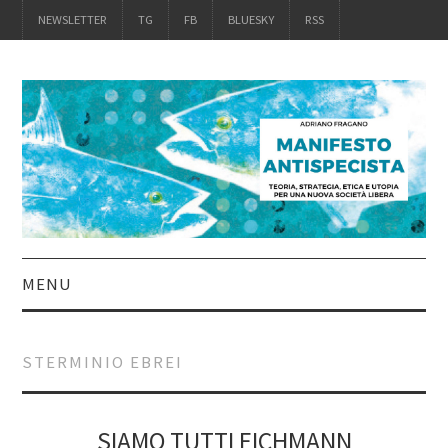
NEWSLETTER
TG
FB
BLUESKY
RSS
MENU
INTRO
STERMINIO EBREI
IL LIBRO
ACQUISTALO
SIAMO TUTTI EICHMANN