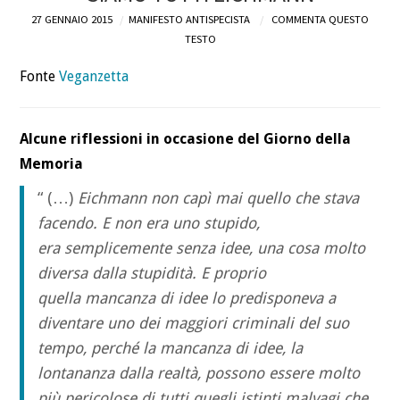
27 GENNAIO 2015
MANIFESTO ANTISPECISTA
COMMENTA QUESTO
DEFINIZIONI
TESTO
Fonte
Veganzetta
CHI
BLOG
Alcune riflessioni in occasione del Giorno della
Memoria
CONTATTI
“ (…)
Eichmann non capì mai quello che stava
facendo. E non era uno stupido,
era semplicemente senza idee, una cosa molto
diversa dalla stupidità. E proprio
quella mancanza di idee lo predisponeva a
diventare uno dei maggiori criminali del suo
tempo, perché la mancanza di idee, la
lontananza dalla realtà, possono essere molto
più pericolose di tutti quegli istinti malvagi che