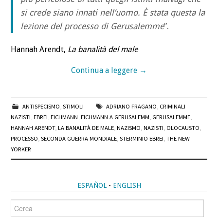
si crede siano innati nell’uomo. È stata questa la
lezione del processo di Gerusalemme
”.
Hannah Arendt,
La banalità del male
Continua a leggere
→
ANTISPECISMO
,
STIMOLI
ADRIANO FRAGANO
,
CRIMINALI
NAZISTI
,
EBREI
,
EICHMANN
,
EICHMANN A GERUSALEMM
,
GERUSALEMME
,
HANNAH ARENDT
,
LA BANALITÀ DE MALE
,
NAZISMO
,
NAZISTI
,
OLOCAUSTO
,
PROCESSO
,
SECONDA GUERRA MONDIALE
,
STERMINIO EBREI
,
THE NEW
YORKER
ESPAÑOL
-
ENGLISH
Cerca
per: