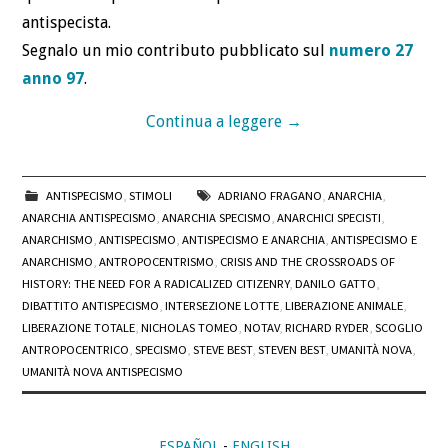
antispecista.
Segnalo un mio contributo pubblicato sul
numero 27
anno 97
.
Continua a leggere
→
ANTISPECISMO
,
STIMOLI
ADRIANO FRAGANO
,
ANARCHIA
,
ANARCHIA ANTISPECISMO
,
ANARCHIA SPECISMO
,
ANARCHICI SPECISTI
,
ANARCHISMO
,
ANTISPECISMO
,
ANTISPECISMO E ANARCHIA
,
ANTISPECISMO E
ANARCHISMO
,
ANTROPOCENTRISMO
,
CRISIS AND THE CROSSROADS OF
HISTORY: THE NEED FOR A RADICALIZED CITIZENRY
,
DANILO GATTO
,
DIBATTITO ANTISPECISMO
,
INTERSEZIONE LOTTE
,
LIBERAZIONE ANIMALE
,
LIBERAZIONE TOTALE
,
NICHOLAS TOMEO
,
NOTAV
,
RICHARD RYDER
,
SCOGLIO
ANTROPOCENTRICO
,
SPECISMO
,
STEVE BEST
,
STEVEN BEST
,
UMANITÀ NOVA
,
UMANITÀ NOVA ANTISPECISMO
ESPAÑOL
-
ENGLISH