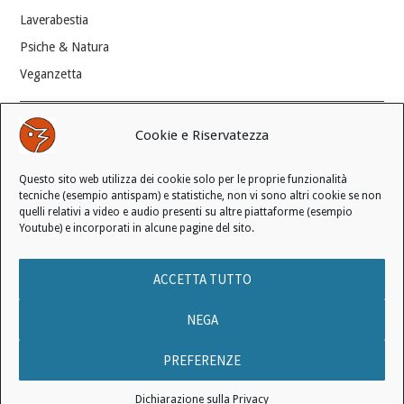
Laverabestia
Psiche & Natura
Veganzetta
Modifica consenso ai cookie
Cookie e Riservatezza
REVOCA IL TUO CONSENSO
Questo sito web utilizza dei cookie solo per le proprie funzionalità
Stato attuale: Negato
tecniche (esempio antispam) e statistiche, non vi sono altri cookie se non
quelli relativi a video e audio presenti su altre piattaforme (esempio
Youtube) e incorporati in alcune pagine del sito.
© 2006 - 2026 MANIFESTO ANTISPECISTA |
INFORMATIVA SULLA
ACCETTA TUTTO
PRIVACY
|
INFORMATIVA SUI COOKIE
|
LICENZA D'USO
|
CONDIZIONI DI VENDITA
NEGA
PREFERENZE
Nessun testo pubblicato in questo sito web può essere utilizzato per
Dichiarazione sulla Privacy
istruire l’Intelligenza Artificiale.