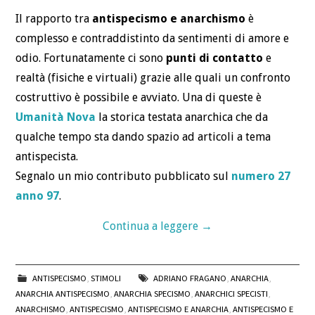
BLOG
Il rapporto tra
antispecismo e anarchismo
è
complesso e contraddistinto da sentimenti di amore e
CONTATTI
odio. Fortunatamente ci sono
punti di contatto
e
realtà (fisiche e virtuali) grazie alle quali un confronto
costruttivo è possibile e avviato. Una di queste è
Umanità Nova
la storica testata anarchica che da
qualche tempo sta dando spazio ad articoli a tema
antispecista.
Segnalo un mio contributo pubblicato sul
numero 27
anno 97
.
Continua a leggere
→
ANTISPECISMO
,
STIMOLI
ADRIANO FRAGANO
,
ANARCHIA
,
ANARCHIA ANTISPECISMO
,
ANARCHIA SPECISMO
,
ANARCHICI SPECISTI
,
ANARCHISMO
,
ANTISPECISMO
,
ANTISPECISMO E ANARCHIA
,
ANTISPECISMO E