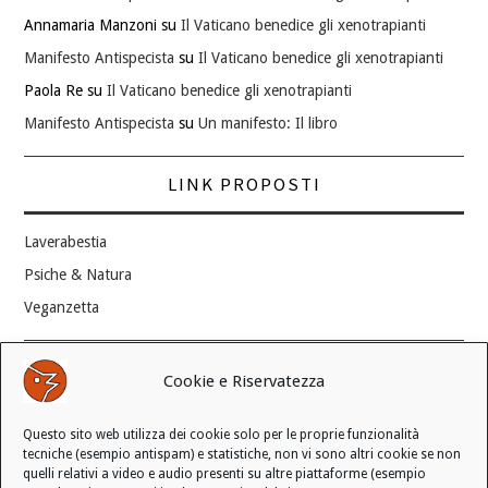
Annamaria Manzoni
su
Il Vaticano benedice gli xenotrapianti
Manifesto Antispecista
su
Il Vaticano benedice gli xenotrapianti
Paola Re
su
Il Vaticano benedice gli xenotrapianti
Manifesto Antispecista
su
Un manifesto: Il libro
LINK PROPOSTI
Laverabestia
Psiche & Natura
Veganzetta
Modifica consenso ai cookie
Cookie e Riservatezza
REVOCA IL TUO CONSENSO
Questo sito web utilizza dei cookie solo per le proprie funzionalità
Stato attuale: Negato
tecniche (esempio antispam) e statistiche, non vi sono altri cookie se non
quelli relativi a video e audio presenti su altre piattaforme (esempio