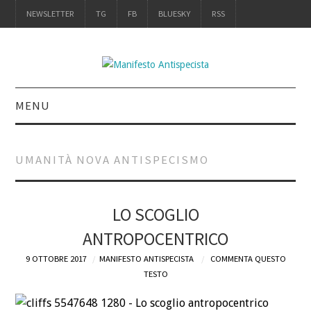
NEWSLETTER
TG
FB
BLUESKY
RSS
MENU
INTRO
UMANITÀ NOVA ANTISPECISMO
IL LIBRO
ACQUISTALO
LO SCOGLIO
ANTROPOCENTRICO
DEFINIZIONI
9 OTTOBRE 2017
MANIFESTO ANTISPECISTA
COMMENTA QUESTO
TESTO
CHI