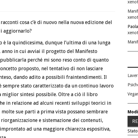
xenot
Manif
xenot
 racconti cosa c’è di nuovo nella nuova edizione del
Paola
di aggiornarlo?
xenot
Manif
o è la quindicesima, dunque l’ultima di una lunga
, anno in cui avviai il progetto del Manifesto
di pubblicarla perché mi sono reso conto di quanto
oncetto proposto, nel tentativo di non lasciare
Laver
nteso, dando adito a possibili fraintendimenti. Il
Psich
è sempre stato caratterizzato da un continuo lavoro
 miglior sintesi possibile. Oltre a ciò il libro
Vega
 in relazione ad alcuni recenti sviluppi teorici in
 molte sue parti a prima vista possano sembrare
Modi
a riorganizzazione e sistemazione dei contenuti,
RE
improntato ad una maggiore chiarezza espositiva,
Stato
nza.