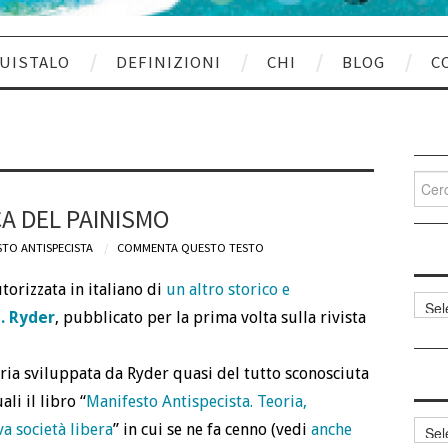
UISTALO
DEFINIZIONI
CHI
BLOG
C
Cerca
per:
CA DEL PAINISMO
TO ANTISPECISTA
COMMENTA QUESTO TESTO
torizzata in italiano di
un altro storico e
Categ
. Ryder
, pubblicato per la prima volta sulla rivista
articol
oria sviluppata da Ryder quasi del tutto sconosciuta
ali il libro “
Manifesto Antispecista. Teoria,
Archi
va società libera
” in cui se ne fa cenno (vedi
anche
articol