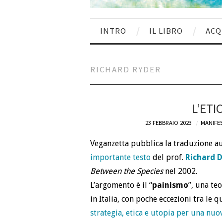
INTRO
IL LIBRO
ACQ
RICHARD RYDER
L’ETI
23 FEBBRAIO 2023
MANIFES
Veganzetta pubblica la traduzione au
importante testo
del prof.
Richard D
Between the Species
nel 2002.
L’argomento è il “
painismo
”, una te
in Italia, con poche eccezioni tra le qu
strategia, etica e utopia per una nuo