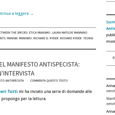
tinua a leggere
→
Iscri
Anti
ETWEEN THE SPECIES
,
ETICA PAINISMO
,
LAURA MATILDE MANNINO
,
pubbl
ENTS
,
PAINISM
,
PAINISMO
,
RICHARD D. RYDER
,
RICHARD RYDER
,
TEORIA
invas
R
EL MANIFESTO ANTISPECISTA:
’INTERVISTA
TO ANTISPECISTA
COMMENTA QUESTO TESTO
Anna
xenot
eri Tutti
mi ha inviato una serie di domande alle
i propongo per la lettura.
Manif
xenot
Anna