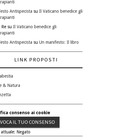
rapianti
esto Antispecista
su
Il Vaticano benedice gli
rapianti
 Re
su
Il Vaticano benedice gli
rapianti
esto Antispecista
su
Un manifesto: Il libro
LINK PROPOSTI
abestia
e & Natura
nzetta
fica consenso ai cookie
VOCA IL TUO CONSENSO
 attuale: Negato