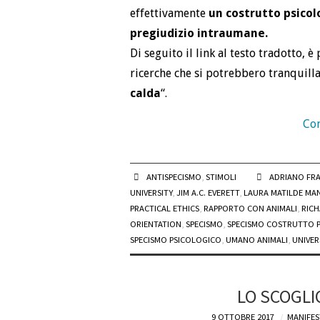
effettivamente
un costrutto psicol
pregiudizio intraumane.
Di seguito il link al testo tradotto, è
ricerche che si potrebbero tranquill
calda
“.
Con
ANTISPECISMO
,
STIMOLI
ADRIANO FR
UNIVERSITY
,
JIM A.C. EVERETT
,
LAURA MATILDE MA
PRACTICAL ETHICS
,
RAPPORTO CON ANIMALI
,
RICH
ORIENTATION
,
SPECISMO
,
SPECISMO COSTRUTTO 
SPECISMO PSICOLOGICO
,
UMANO ANIMALI
,
UNIVER
LO SCOGL
9 OTTOBRE 2017
MANIFES