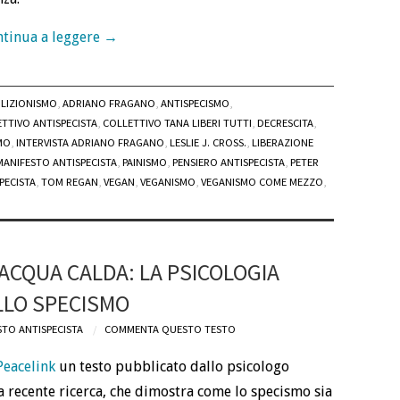
tinua a leggere
→
LIZIONISMO
,
ADRIANO FRAGANO
,
ANTISPECISMO
,
TTIVO ANTISPECISTA
,
COLLETTIVO TANA LIBERI TUTTI
,
DECRESCITA
,
MO
,
INTERVISTA ADRIANO FRAGANO
,
LESLIE J. CROSS.
,
LIBERAZIONE
MANIFESTO ANTISPECISTA
,
PAINISMO
,
PENSIERO ANTISPECISTA
,
PETER
PECISTA
,
TOM REGAN
,
VEGAN
,
VEGANISMO
,
VEGANISMO COME MEZZO
,
ACQUA CALDA: LA PSICOLOGIA
LLO SPECISMO
STO ANTISPECISTA
COMMENTA QUESTO TESTO
Peacelink
un testo pubblicato dallo psicologo
a recente ricerca, che dimostra come lo specismo sia