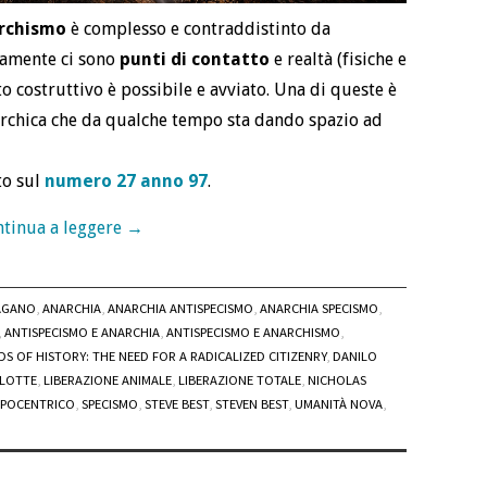
rchismo
è complesso e contraddistinto da
tamente ci sono
punti di contatto
e realtà (fisiche e
to costruttivo è possibile e avviato. Una di queste è
narchica che da qualche tempo sta dando spazio ad
to sul
numero 27 anno 97
.
tinua a leggere
→
AGANO
,
ANARCHIA
,
ANARCHIA ANTISPECISMO
,
ANARCHIA SPECISMO
,
,
ANTISPECISMO E ANARCHIA
,
ANTISPECISMO E ANARCHISMO
,
S OF HISTORY: THE NEED FOR A RADICALIZED CITIZENRY
,
DANILO
 LOTTE
,
LIBERAZIONE ANIMALE
,
LIBERAZIONE TOTALE
,
NICHOLAS
OPOCENTRICO
,
SPECISMO
,
STEVE BEST
,
STEVEN BEST
,
UMANITÀ NOVA
,