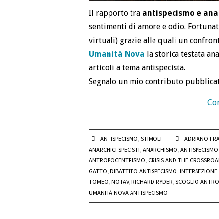
Il rapporto tra
antispecismo e ana
sentimenti di amore e odio. Fortuna
virtuali) grazie alle quali un confron
Umanità Nova
la storica testata a
articoli a tema antispecista.
Segnalo un mio contributo pubblica
Con
ANTISPECISMO
,
STIMOLI
ADRIANO FR
ANARCHICI SPECISTI
,
ANARCHISMO
,
ANTISPECISMO
ANTROPOCENTRISMO
,
CRISIS AND THE CROSSROAD
GATTO
,
DIBATTITO ANTISPECISMO
,
INTERSEZIONE
TOMEO
,
NOTAV
,
RICHARD RYDER
,
SCOGLIO ANTR
UMANITÀ NOVA ANTISPECISMO