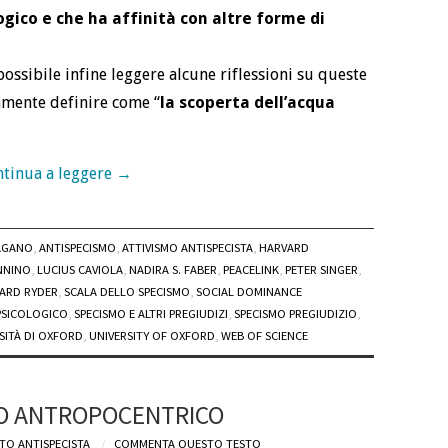
ogico e che ha affinità con altre forme di
 possibile infine leggere alcune riflessioni su queste
amente definire come “
la scoperta dell’acqua
tinua a leggere
→
AGANO
,
ANTISPECISMO
,
ATTIVISMO ANTISPECISTA
,
HARVARD
NNINO
,
LUCIUS CAVIOLA
,
NADIRA S. FABER
,
PEACELINK
,
PETER SINGER
,
ARD RYDER
,
SCALA DELLO SPECISMO
,
SOCIAL DOMINANCE
PSICOLOGICO
,
SPECISMO E ALTRI PREGIUDIZI
,
SPECISMO PREGIUDIZIO
,
SITÀ DI OXFORD
,
UNIVERSITY OF OXFORD
,
WEB OF SCIENCE
IO ANTROPOCENTRICO
TO ANTISPECISTA
COMMENTA QUESTO TESTO