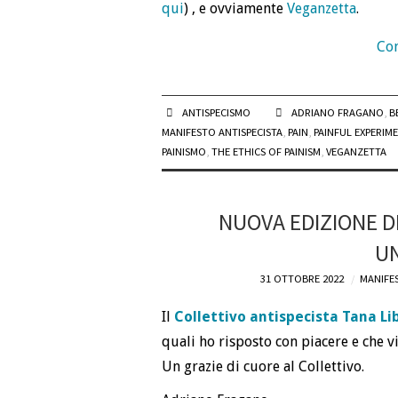
qui
) , e ovviamente
Veganzetta
.
Con
ANTISPECISMO
ADRIANO FRAGANO
,
B
MANIFESTO ANTISPECISTA
,
PAIN
,
PAINFUL EXPERIM
PAINISMO
,
THE ETHICS OF PAINISM
,
VEGANZETTA
NUOVA EDIZIONE D
UN
31 OTTOBRE 2022
MANIFES
Il
Collettivo antispecista Tana Lib
quali ho risposto con piacere e che v
Un grazie di cuore al Collettivo.