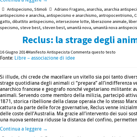
Antispecismo
,
Stimoli
Adriano Fragano
,
anarchia
,
anarchia antispe
antispecismo e anarchia
,
antispecismo e anarchismo
,
antropocentrismo
,
C
gatto
,
dibattito antispecismo
,
intersezione lotte
,
liberazione animale
,
libe
specismo
,
steve best
,
steven best
,
umanità nova
,
umanità nova antispec
Reclus: la strage degli ani
16 Giugno 2014
Manifesto Antispecista
Commenta questo testo
Fonte:
Libre – associazione di idee
Si illude, chi crede che macellare un vitello sia poi tanto dive
strage quotidiana degli animali ci “prepara” all’indifferenza ver
anarchico francese e geografo nonché vegetariano militante: ave
animali. Servendo come membro della milizia, partecipò attiva
1871, storica ribellione della classe operaia che lo stesso Mar
cattura da parte delle forze governative, Reclus venne inizia
delle coste dell’Australia. Ma grazie all’intervento dei suoi s
una nuova sentenza ridusse la distanza del confino, permettend
Continua a leggere
→