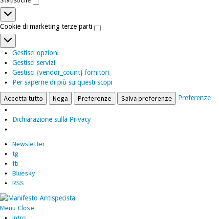
Statistiche
Cookie di marketing terze parti
Cookie
di
Gestisci opzioni
marketing
Gestisci servizi
terze
Gestisci {vendor_count} fornitori
parti
Per saperne di più su questi scopi
Preferenze
Accetta tutto
Nega
Preferenze
Salva preferenze
Dichiarazione sulla Privacy
Newsletter
tg
fb
Bluesky
RSS
Menu
Close
Intro