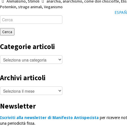
Animalismo
,
Stimoli
anarchia
,
anarchismo
,
come don chisciotte
,
Eli
Potemkin
,
strage animali
,
Veganismo
ESPAÑ
Cerca
per:
Categorie articoli
Categorie
articoli
Archivi articoli
Archivi
articoli
Newsletter
Iscriviti alla newsletter di Manifesto Antispecista
per ricevere noti
una periodicità fissa.