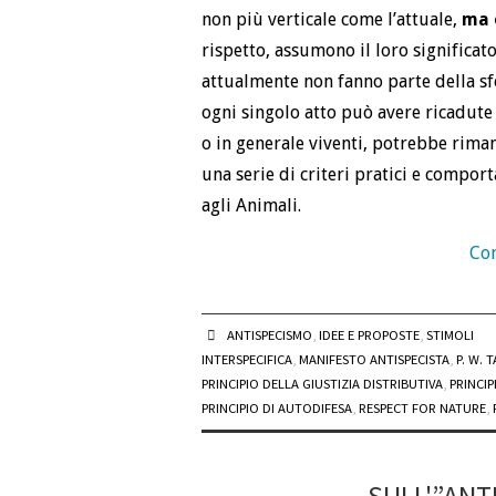
non più verticale come l’attuale,
ma 
rispetto, assumono il loro significat
attualmente non fanno parte della sf
ogni singolo atto può avere ricadute 
o in generale viventi, potrebbe riman
una serie di criteri pratici e compor
agli Animali.
Con
ANTISPECISMO
,
IDEE E PROPOSTE
,
STIMOLI
INTERSPECIFICA
,
MANIFESTO ANTISPECISTA
,
P. W. 
PRINCIPIO DELLA GIUSTIZIA DISTRIBUTIVA
,
PRINCIP
PRINCIPIO DI AUTODIFESA
,
RESPECT FOR NATURE
,