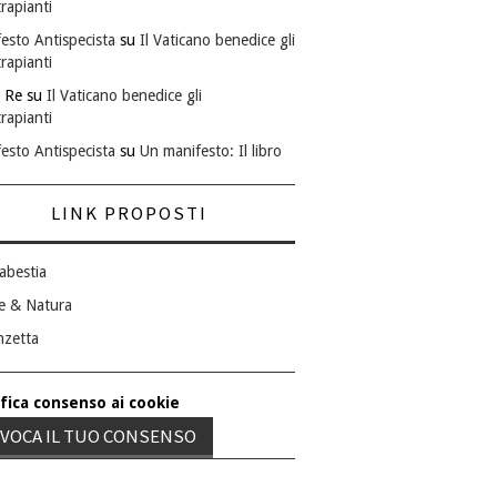
rapianti
esto Antispecista
su
Il Vaticano benedice gli
rapianti
 Re
su
Il Vaticano benedice gli
rapianti
esto Antispecista
su
Un manifesto: Il libro
LINK PROPOSTI
abestia
e & Natura
nzetta
fica consenso ai cookie
VOCA IL TUO CONSENSO