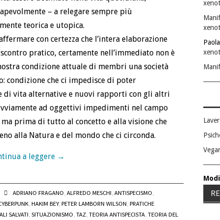
xenot
sapevolmente – a relegare sempre più
Manif
mente teorica e utopica.
xenot
ffermare con certezza che l’intera elaborazione
Paola
riscontro pratico, certamente nell’immediato non è
xenot
 nostra condizione attuale di membri una società
Manif
: condizione che ci impedisce di poter
i vita alternative e nuovi rapporti con gli altri
 ovviamente ad oggettivi impedimenti nel campo
Laver
 ma prima di tutto al concetto e alla visione che
seno alla Natura e del mondo che ci circonda.
Psich
Vega
tinua a leggere
→
Modi
RE
ADRIANO FRAGANO
,
ALFREDO MESCHI
,
ANTISPECISMO
,
CYBERPUNK
,
HAKIM BEY
,
PETER LAMBORN WILSON
,
PRATICHE
ALI SALVATI
,
SITUAZIONISMO
,
TAZ
,
TEORIA ANTISPECISTA
,
TEORIA DEL