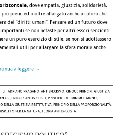
orizzontale
, dove empatia, giustizia, solidarietà,
o più pieno ed inoltre allargato anche a coloro che
era dei “diritti umani”. Pensare ad un futuro dove
importanti se non nefaste per altri esseri senzienti
ere un puro esercizio di stile, se non si adottassero
tamentali utili per allargare la sfera morale anche
tinua a leggere
→
ADRIANO FRAGANO
,
ANTISPECISMO
,
CINQUE PRINCIPI
,
GIUSTIZIA
TAYLOR
,
PRINCIPI ANTISPECISTI
,
PRINCIPIO DEL MINIMO DANNO
,
IO DELLA GIUSTIZIA RESTITUTIVA
,
PRINCIPIO DELLA PROPORZIONALITÀ
,
RISPETTO PER LA NATURA
,
TEORIA ANTISPECISTA