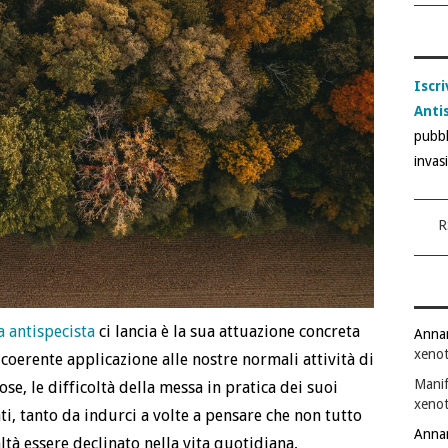
Iscri
Anti
pubbl
invas
R
a antispecista
ci lancia è la sua attuazione concreta
Anna
xenot
coerente applicazione alle nostre normali attività di
Manif
se, le difficoltà della messa in pratica dei suoi
xenot
i, tanto da indurci a volte a pensare che non tutto
Anna
altà essere declinato nella vita quotidiana,