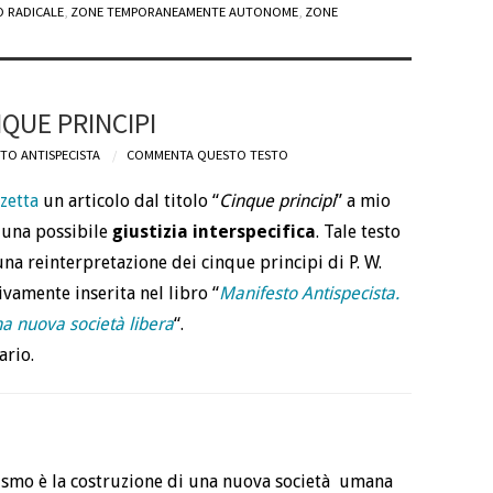
 RADICALE
,
ZONE TEMPORANEAMENTE AUTONOME
,
ZONE
NQUE PRINCIPI
TO ANTISPECISTA
COMMENTA QUESTO TESTO
zetta
un articolo dal titolo “
Cinque principi
” a mio
i una possibile
giustizia interspecifica
. Tale testo
na reinterpretazione dei cinque principi di P. W.
ivamente inserita nel libro “
Manifesto Antispecista.
una nuova società libera
“.
ario.
cismo è la costruzione di una nuova società umana