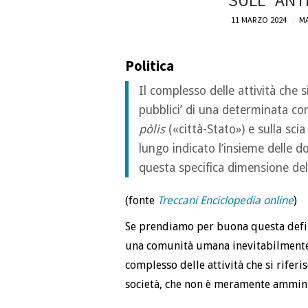
SULL'”ANT
11 MARZO 2024
MA
Politica
Il complesso delle attività che si 
pubblici’ di una determinata co
pòlis
(«città-Stato») e sulla scia
lungo indicato l’insieme delle 
questa specifica dimensione dell
(fonte
Treccani Enciclopedia online
)
Se prendiamo per buona questa defin
una comunità umana inevitabilment
complesso delle attività che si rifer
società, che non è meramente ammini