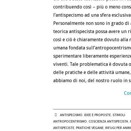
contribuendo così – più o meno con
l’antispecismo ad una sfera esclusiva
Personalmente non sono in grado di a
teorica antispecista possa avere un 
così e ciò è chiaramente dovuto alla
umana fondata sull’antropocentrismo
sperimentare liberamente esperienze d
viventi. Tale problematica è dovuta
delle pratiche e delle attività umane,
abbiamo di noi, del nostro ruolo in 
Con
ANTISPECISMO
,
IDEE E PROPOSTE
,
STIMOLI
ANTROPOCENTRISMO
,
COSCIENZA ANTISPECISTA
,
ANTISPECISTE
,
PRATICHE VEGANE
,
RIFUGI PER ANIM