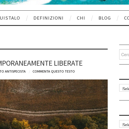
UISTALO
DEFINIZIONI
CHI
BLOG
C
Cerca
per:
TEMPORANEAMENTE LIBERATE
TO ANTISPECISTA
COMMENTA QUESTO TESTO
Categ
articol
Archi
articol