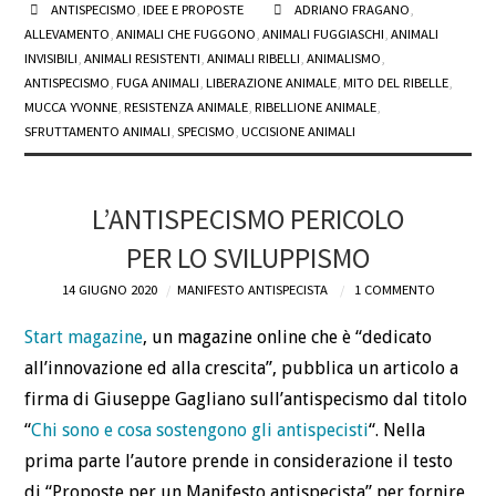
ANTISPECISMO
,
IDEE E PROPOSTE
ADRIANO FRAGANO
,
ALLEVAMENTO
,
ANIMALI CHE FUGGONO
,
ANIMALI FUGGIASCHI
,
ANIMALI
INVISIBILI
,
ANIMALI RESISTENTI
,
ANIMALI RIBELLI
,
ANIMALISMO
,
ANTISPECISMO
,
FUGA ANIMALI
,
LIBERAZIONE ANIMALE
,
MITO DEL RIBELLE
,
MUCCA YVONNE
,
RESISTENZA ANIMALE
,
RIBELLIONE ANIMALE
,
SFRUTTAMENTO ANIMALI
,
SPECISMO
,
UCCISIONE ANIMALI
L’ANTISPECISMO PERICOLO
PER LO SVILUPPISMO
14 GIUGNO 2020
MANIFESTO ANTISPECISTA
1 COMMENTO
Start magazine
, un magazine online che è “dedicato
all’innovazione ed alla crescita”, pubblica un articolo a
firma di Giuseppe Gagliano sull’antispecismo dal titolo
“
Chi sono e cosa sostengono gli antispecisti
“. Nella
prima parte l’autore prende in considerazione il testo
di “Proposte per un Manifesto antispecista” per fornire