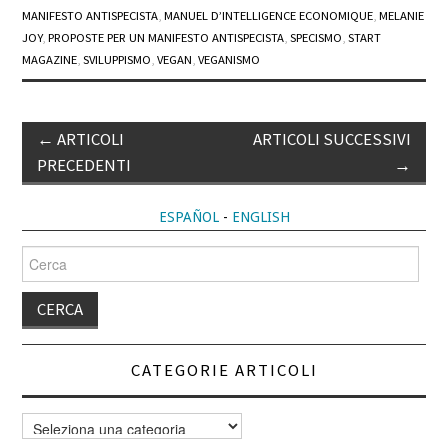
MANIFESTO ANTISPECISTA
,
MANUEL D’INTELLIGENCE ECONOMIQUE
,
MELANIE
JOY
,
PROPOSTE PER UN MANIFESTO ANTISPECISTA
,
SPECISMO
,
START
MAGAZINE
,
SVILUPPISMO
,
VEGAN
,
VEGANISMO
Post
←
ARTICOLI
ARTICOLI SUCCESSIVI
navigation
PRECEDENTI
→
ESPAÑOL
-
ENGLISH
Cerca
per:
CATEGORIE ARTICOLI
Categorie
articoli