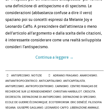
una definizione di antispecismo e di specismo. Le
considerazioni (abbastanza confuse a dire il vero)
spaziano poi su concetti espressi da Melanie Joy e
Leonardo Caffo. A prescindere dall’attinenza o meno
dell’articolo all’argomento e dalla scelta delle citazioni,
è interessante considerare come una realtà sviluppista
consideri l’antispecismo.
Continua a leggere
→
ANTISPECISMO
,
NOTIZIE
ADRIANO FRAGANO
,
ANARCHISMO
,
ANTIANTROPOCENTRICO
,
ANTICAPITALISMO
,
ANTICAPITALISTA
,
ANTISPECISMO
,
ANTROPOCENTRISMO
,
CARNISMO
,
CENTRE FRANÇAIS DE
RECHERCHE SUR LE RENSEIGNEMENT
,
CHRISTIAN HARBULOT
,
CRESCITA
,
DECRESCITA
,
DEFINIZIONE DI ANTISPECISMO
,
DEFINIZIONE DI SPECISMO
,
ECOLE DE GUERRE ÉCONOMIQUE
,
ECOTERRORISM
,
ERIC DENÉCÉ
,
FILOSOFIA
VEGANA
,
GIUSEPPE GAGLIANO
,
LEONARDO CAFFO
,
LIBERAZIONE ANIMALE
,