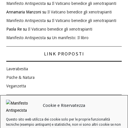
Manifesto Antispecista
su
Il Vaticano benedice gli xenotrapianti
Annamaria Manzoni
su
Il Vaticano benedice gli xenotrapianti
Manifesto Antispecista
su
Il Vaticano benedice gli xenotrapianti
Paola Re
su
Il Vaticano benedice gli xenotrapianti
Manifesto Antispecista
su
Un manifesto: Il libro
LINK PROPOSTI
Laverabestia
Psiche & Natura
Veganzetta
Modifica consenso ai cookie
Cookie e Riservatezza
REVOCA IL TUO CONSENSO
Questo sito web utilizza dei cookie solo per le proprie funzionalità
Stato attuale: Negato
tecniche (esempio antispam) e statistiche, non vi sono altri cookie se non