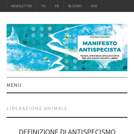
NEWSLETTER
TG
FB
BLUESKY
RSS
MENU
INTRO
LIBERAZIONE ANIMALE
IL LIBRO
ACQUISTALO
DEFINIZIONE DI ANTISPECISMO