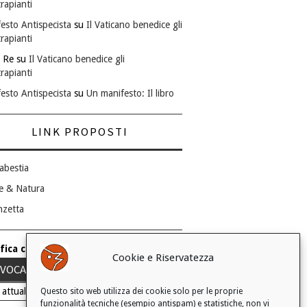
rapianti
esto Antispecista
su
Il Vaticano benedice gli
rapianti
 Re
su
Il Vaticano benedice gli
rapianti
esto Antispecista
su
Un manifesto: Il libro
LINK PROPOSTI
abestia
e & Natura
nzetta
fica consenso ai cookie
Cookie e Riservatezza
VOCA IL TUO CONSENSO
 attuale: Negato
Questo sito web utilizza dei cookie solo per le proprie
funzionalità tecniche (esempio antispam) e statistiche, non vi