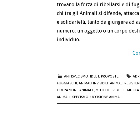
trovano la forza di ribellarsi e di fu
chi tra gli Animali si difende, attacc
e solidarietà, tanto da giungere ad a
numero, un oggetto o un corpo destin
individuo.
Con
ANTISPECISMO
,
IDEE E PROPOSTE
ADR
FUGGIASCHI
,
ANIMALI INVISIBILI
,
ANIMALI RESISTEN
LIBERAZIONE ANIMALE
,
MITO DEL RIBELLE
,
MUCCA
ANIMALI
,
SPECISMO
,
UCCISIONE ANIMALI