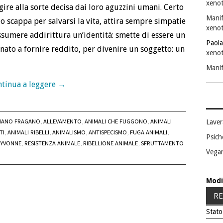
xenot
ggire alla sorte decisa dai loro aguzzini umani. Certo
Manif
a o scappa per salvarsi la vita, attira sempre simpatie
xenot
ssumere addirittura un’identità: smette di essere un
Paola
ato a fornire reddito, per divenire un soggetto: un
xenot
Manif
tinua a leggere
→
IANO FRAGANO
,
ALLEVAMENTO
,
ANIMALI CHE FUGGONO
,
ANIMALI
Laver
TI
,
ANIMALI RIBELLI
,
ANIMALISMO
,
ANTISPECISMO
,
FUGA ANIMALI
,
Psich
 YVONNE
,
RESISTENZA ANIMALE
,
RIBELLIONE ANIMALE
,
SFRUTTAMENTO
Vega
Modi
RE
Stato