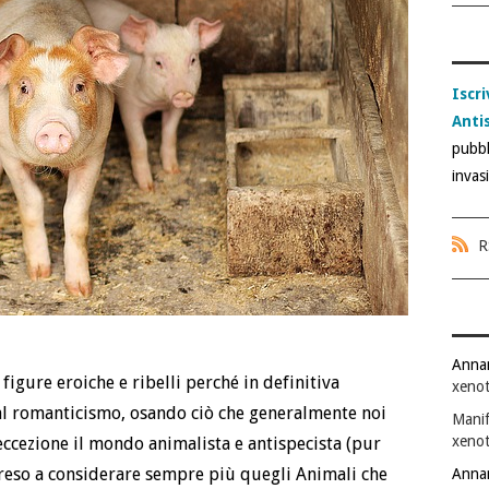
Iscri
Anti
pubbl
invas
R
Anna
igure eroiche e ribelli perché in definitiva
xenot
l romanticismo, osando ciò che generalmente noi
Manif
xenot
eccezione il mondo animalista e antispecista (pur
eso a considerare sempre più quegli Animali che
Anna