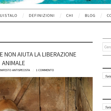
UISTALO
DEFINIZIONI
CHI
BLOG
C
Cerca
per:
LE NON AIUTA LA LIBERAZIONE
ANIMALE
NIFESTO ANTISPECISTA
1 COMMENTO
Categ
articol
Archi
articol