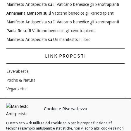
Manifesto Antispecista
su
Il Vaticano benedice gli xenotrapianti
Annamaria Manzoni
su
Il Vaticano benedice gli xenotrapianti
Manifesto Antispecista
su
Il Vaticano benedice gli xenotrapianti
Paola Re
su
Il Vaticano benedice gli xenotrapianti
Manifesto Antispecista
su
Un manifesto: Il libro
LINK PROPOSTI
Laverabestia
Psiche & Natura
Veganzetta
Modifica consenso ai cookie
Cookie e Riservatezza
REVOCA IL TUO CONSENSO
Questo sito web utilizza dei cookie solo per le proprie funzionalità
Stato attuale: Negato
tecniche (esempio antispam) e statistiche, non vi sono altri cookie se non