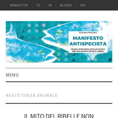
NEWSLETTER
TG
FB
BLUESKY
RSS
MENU
INTRO
RESISTENZA ANIMALE
IL LIBRO
ACQUISTALO
IL MITO DEL RIBELLE NON