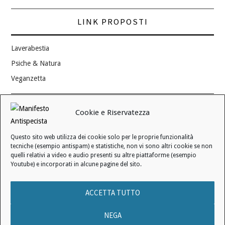
LINK PROPOSTI
Laverabestia
Psiche & Natura
Veganzetta
Modifica consenso ai cookie
Cookie e Riservatezza
REVOCA IL TUO CONSENSO
Questo sito web utilizza dei cookie solo per le proprie funzionalità
Stato attuale: Negato
tecniche (esempio antispam) e statistiche, non vi sono altri cookie se non
quelli relativi a video e audio presenti su altre piattaforme (esempio
Youtube) e incorporati in alcune pagine del sito.
© 2006 - 2026 MANIFESTO ANTISPECISTA |
INFORMATIVA SULLA
ACCETTA TUTTO
PRIVACY
|
INFORMATIVA SUI COOKIE
|
LICENZA D'USO
|
CONDIZIONI DI VENDITA
NEGA