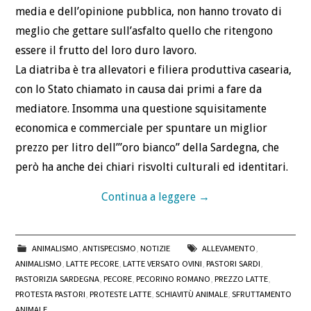
media e dell’opinione pubblica, non hanno trovato di
meglio che gettare sull’asfalto quello che ritengono
essere il frutto del loro duro lavoro.
La diatriba è tra allevatori e filiera produttiva casearia,
con lo Stato chiamato in causa dai primi a fare da
mediatore. Insomma una questione squisitamente
economica e commerciale per spuntare un miglior
prezzo per litro dell’”oro bianco” della Sardegna, che
però ha anche dei chiari risvolti culturali ed identitari.
Continua a leggere
→
ANIMALISMO
,
ANTISPECISMO
,
NOTIZIE
ALLEVAMENTO
,
ANIMALISMO
,
LATTE PECORE
,
LATTE VERSATO OVINI
,
PASTORI SARDI
,
PASTORIZIA SARDEGNA
,
PECORE
,
PECORINO ROMANO
,
PREZZO LATTE
,
PROTESTA PASTORI
,
PROTESTE LATTE
,
SCHIAVITÙ ANIMALE
,
SFRUTTAMENTO
ANIMALE