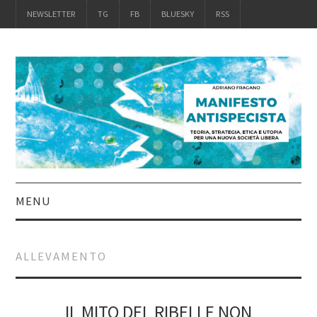
NEWSLETTER
TG
FB
BLUESKY
RSS
MENU
INTRO
ALLEVAMENTO
IL LIBRO
ACQUISTALO
IL MITO DEL RIBELLE NON