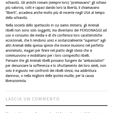
schiavitù. Gli antichi romani (sempre loro) “premiavano” gli schiavi
più valorosi, colti e capaci dando loro la libertà, li chiamavano
“liberti”, accadeva anche molto più di recente negli USA al tempo
della schiavitù.
Nella società dello spettacolo in cui siamo immersi, gli Animali
ribelli non sono solo soggetti, ma diventano dei PERSONAGGI ad
uso e consumo dei media e di chi conferisce loro caratteristiche
eccezionali, che li rendono unici e sostanzialmente “superiori” agli
altri Animali della spessa specie che invece muoiono nel perfetto
anonimato, magari per finire nel piatto degli stessi che si
commuovono e mobilitano per i loro conspecifici ribelli.
Pensare che gli Animali ribelli possano fungere da “ambasciatori”
per denunciare la sofferenza e lo sfruttamento dei loro simili, non
solo è ingiusto nei confronti dei ribelli stessi, ma addirittura
dannoso, o nella migliore delle ipotesi inutile, per la causa
liberazionista.
LASCIA UN COMMENTO