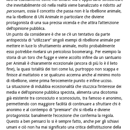
che inevitabilmente ciò nella realtà viene banalizzato e ridotto
ad
personam
, ossia il concetto che passa non è la ribellione animale,
ma la ribellione di UN Animale in particolare che diviene
protagonista di una sua precisa vicenda e che attira l’attenzione
dell’opinione pubblica.
Un punto da considerare è che se c’è un tentativo da parte
antispecista di “utilizzare” singoli esempi di ribellione animale per
mettere in luce lo sfruttamento animale, molto probabilmente
esso potrebbe rivelarsi un pericoloso boomerang. Per esempio la
storia di un toro che fugge e viene accolto infine da un santuario
per Animali è chiaramente eccezionale (ancora di più lo è il lieto
fine), la quasi totalità dei tori come lui, purtroppo non scappa e
finisce al mattatoio e se qualcuno accenna anche al minimo moto
di ribellione, viene prima ferocemente punito e infine ucciso.
La situazione di indubbia eccezionalità che stuzzica l’interesse dei
media e dell’opinione pubblica specista, alimenta una dicotomia
già esistente tra conosciuto e sconosciuto, tra famoso e anonimo,
permettendo con maggiore facilità di continuare a sfruttare chi è
anonimo e al contempo di “premiare” chi si ribella e diviene
protagonista: banalmente l’eccezione che conferma la regola.
Questo a ben pensarci lo si è sempre fatto, anche per gli schiavi
umani e ciò non ha mai significato una critica dell’istituzione della