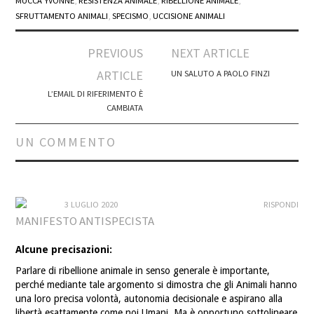
MUCCA YVONNE
,
RESISTENZA ANIMALE
,
RIBELLIONE ANIMALE
,
SFRUTTAMENTO ANIMALI
,
SPECISMO
,
UCCISIONE ANIMALI
Post
PREVIOUS
NEXT ARTICLE
navigation
ARTICLE
UN SALUTO A PAOLO FINZI
L’EMAIL DI RIFERIMENTO È
CAMBIATA
UN COMMENTO
3 LUGLIO 2020
RISPONDI
MANIFESTO ANTISPECISTA
Alcune precisazioni:
Parlare di ribellione animale in senso generale è importante,
perché mediante tale argomento si dimostra che gli Animali hanno
una loro precisa volontà, autonomia decisionale e aspirano alla
libertà esattamente come noi Umani. Ma è opportuno sottolineare