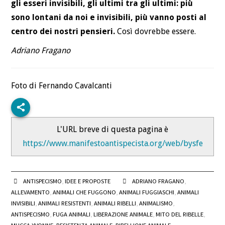
gli esseri invisibili, gli ultimi tra gli ultimi: più
sono lontani da noi e invisibili, più vanno posti al
centro dei nostri pensieri.
Così dovrebbe essere.
Adriano Fragano
Foto di Fernando Cavalcanti
L'URL breve di questa pagina è
https://www.manifestoantispecista.org/web/bysfe
ANTISPECISMO
,
IDEE E PROPOSTE
ADRIANO FRAGANO
,
ALLEVAMENTO
,
ANIMALI CHE FUGGONO
,
ANIMALI FUGGIASCHI
,
ANIMALI
INVISIBILI
,
ANIMALI RESISTENTI
,
ANIMALI RIBELLI
,
ANIMALISMO
,
ANTISPECISMO
,
FUGA ANIMALI
,
LIBERAZIONE ANIMALE
,
MITO DEL RIBELLE
,