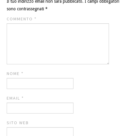
Il tuo indirizzo email non sarà pubblicato.
I campi obbligatori
sono contrassegnati
*
COMMENTO
*
NOME
*
EMAIL
*
SITO WEB