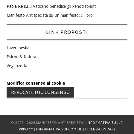
Paola Re
su
Il Vaticano benedice gli xenotrapianti
Manifesto Antispecista
su
Un manifesto: Il libro
LINK PROPOSTI
Laverabestia
Psiche & Natura
Veganzetta
Modifica consenso ai cookie
REVOCA IL TUO CONSENSO
© 2006 - 2026 MANIFESTO ANTISPECISTA |
INFORMATIVA SULLA
PRIVACY
|
INFORMATIVA SUI COOKIE
|
LICENZA D'USO
|