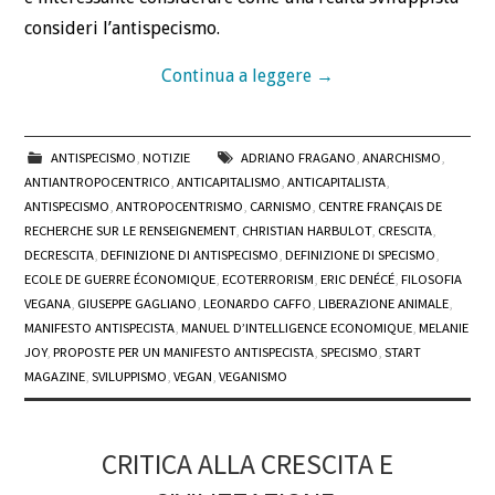
consideri l’antispecismo.
Continua a leggere
→
ANTISPECISMO
,
NOTIZIE
ADRIANO FRAGANO
,
ANARCHISMO
,
ANTIANTROPOCENTRICO
,
ANTICAPITALISMO
,
ANTICAPITALISTA
,
ANTISPECISMO
,
ANTROPOCENTRISMO
,
CARNISMO
,
CENTRE FRANÇAIS DE
RECHERCHE SUR LE RENSEIGNEMENT
,
CHRISTIAN HARBULOT
,
CRESCITA
,
DECRESCITA
,
DEFINIZIONE DI ANTISPECISMO
,
DEFINIZIONE DI SPECISMO
,
ECOLE DE GUERRE ÉCONOMIQUE
,
ECOTERRORISM
,
ERIC DENÉCÉ
,
FILOSOFIA
VEGANA
,
GIUSEPPE GAGLIANO
,
LEONARDO CAFFO
,
LIBERAZIONE ANIMALE
,
MANIFESTO ANTISPECISTA
,
MANUEL D’INTELLIGENCE ECONOMIQUE
,
MELANIE
JOY
,
PROPOSTE PER UN MANIFESTO ANTISPECISTA
,
SPECISMO
,
START
MAGAZINE
,
SVILUPPISMO
,
VEGAN
,
VEGANISMO
CRITICA ALLA CRESCITA E