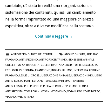
cambiate, c’è stata in realtà una riorganizzazione e
sistemazione dei contenuti, quindi un cambiamento
nella forma improntato ad una maggiore chiarezza
espositiva, oltre a diverse modifiche nella sostanza.
Continua a leggere
→
ANTISPECISMO
,
NOTIZIE
,
STIMOLI
ABOLIZIONISMO
,
ADRIANO
FRAGANO
,
ANTISPECISMO
,
ANTROPOCENTRISMO
,
BENESSERE ANIMALE
,
COLLETTIVO ANTISPECISTA
,
COLLETTIVO TANA LIBERI TUTTI
,
DECRESCITA
,
ECOLOGIA PROFONDA
,
FRANCIONE
,
INDIVIDUALISMO
,
INTERVISTA ADRIANO
FRAGANO
,
LESLIE J. CROSS.
,
LIBERAZIONE ANIMALE
,
LIBERAZIONISMO
,
LIBRO
ANTISPECISTA
,
MANIFESTO ANTISPECISTA
,
PAINISMO
,
PENSIERO
ANTISPECISTA
,
PETER SINGER
,
RICHARD RYDER
,
SPECISMO
,
TEORIA
ANTISPECISTA
,
TOM REGAN
,
VEGAN
,
VEGANISMO
,
VEGANISMO COME MEZZO
,
VEGANO
,
WELFARISMO