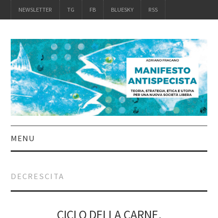
NEWSLETTER
TG
FB
BLUESKY
RSS
MENU
INTRO
DECRESCITA
IL LIBRO
ACQUISTALO
CICLO DELLA CARNE,