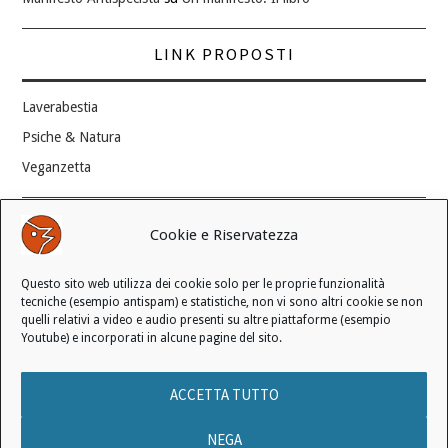
LINK PROPOSTI
Laverabestia
Psiche & Natura
Veganzetta
Modifica consenso ai cookie
Cookie e Riservatezza
REVOCA IL TUO CONSENSO
Questo sito web utilizza dei cookie solo per le proprie funzionalità
Stato attuale: Negato
tecniche (esempio antispam) e statistiche, non vi sono altri cookie se non
quelli relativi a video e audio presenti su altre piattaforme (esempio
Youtube) e incorporati in alcune pagine del sito.
© 2006 - 2026 MANIFESTO ANTISPECISTA |
INFORMATIVA SULLA
ACCETTA TUTTO
PRIVACY
|
INFORMATIVA SUI COOKIE
|
LICENZA D'USO
|
CONDIZIONI DI VENDITA
NEGA