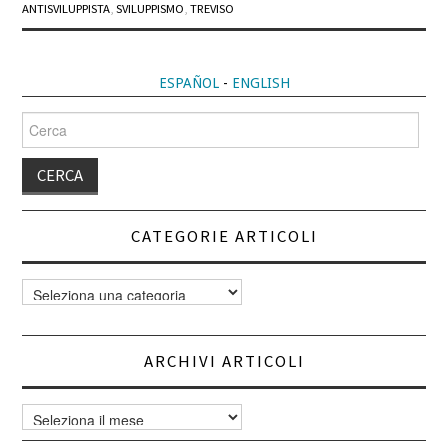
ANTISVILUPPISTA
,
SVILUPPISMO
,
TREVISO
ESPAÑOL
-
ENGLISH
Cerca
per:
CATEGORIE ARTICOLI
Categorie
articoli
ARCHIVI ARTICOLI
Archivi
articoli