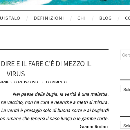
UISTALO
DEFINIZIONI
CHI
BLOG
C
Cerca
per:
IRE E IL FARE C’È DI MEZZO IL
VIRUS
MANIFESTO ANTISPECISTA
1 COMMENTO
Categ
articol
Nel paese della bugia, la verità è una malattia.
ha vaccino, non ha cura e neanche a metri si misura.
La verità è presagio solo di buona sorte e ai bugiardi
on rimane che tenersi il naso lungo o le gambe corte.
Archi
Gianni Rodari
articol