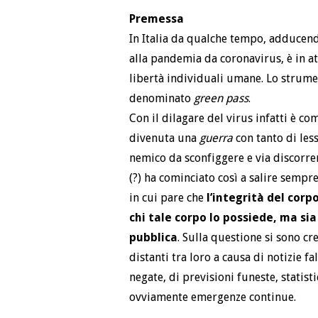
Premessa
In Italia da qualche tempo, adducend
alla pandemia da coronavirus, è in a
libertà individuali umane. Lo strumen
denominato
green pass
.
Con il dilagare del virus infatti è co
divenuta una
guerra
con tanto di less
nemico da sconfiggere e via discorrend
(?) ha cominciato così a salire sempr
in cui pare che
l’integrità del cor
chi tale corpo lo possiede, ma s
pubblica
. Sulla questione si sono cr
distanti tra loro a causa di notizie f
negate, di previsioni funeste, statist
ovviamente emergenze continue.