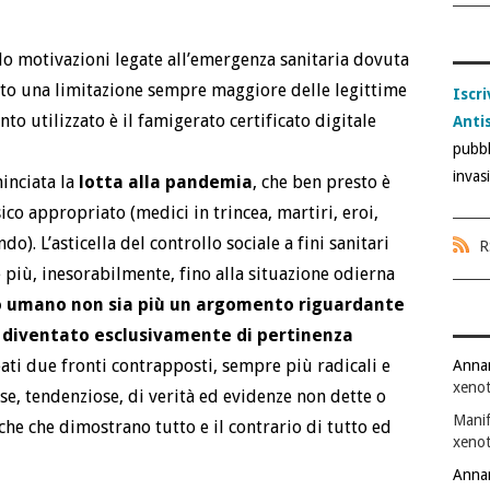
o motivazioni legate all’emergenza sanitaria dovuta
tto una limitazione sempre maggiore delle legittime
Iscri
to utilizzato è il famigerato certificato digitale
Anti
pubbl
invas
minciata la
lotta alla pandemia
, che ben presto è
ico appropriato (medici in trincea, martiri, eroi,
o). L’asticella del controllo sociale a fini sanitari
R
e più, inesorabilmente, fino alla situazione odierna
po umano non sia più un argomento riguardante
ia diventato esclusivamente di pertinenza
eati due fronti contrapposti, sempre più radicali e
Anna
xenot
alse, tendenziose, di verità ed evidenze non dette o
Manif
iche che dimostrano tutto e il contrario di tutto ed
xenot
Anna