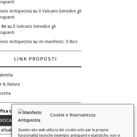
rapianti
esto Antispecista
su
Il Vaticano benedice gli
rapianti
 Re
su
Il Vaticano benedice gli
rapianti
esto Antispecista
su
Un manifesto: Il libro
LINK PROPOSTI
abestia
e & Natura
nzetta
fica consenso ai cookie
Cookie e Riservatezza
VOCA IL TUO CONSENSO
 attuale: Negato
Questo sito web utilizza dei cookie solo per le proprie
funzionalità tecniche (esempio antispam) e statistiche, non vi