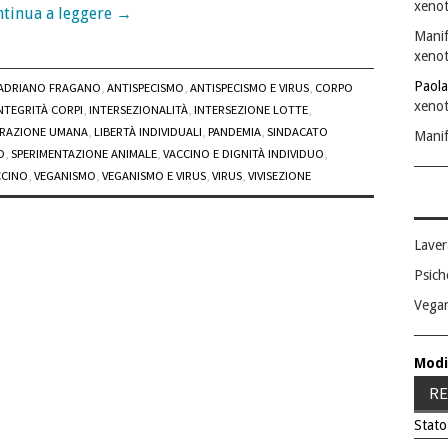
xenot
tinua a leggere
→
Manif
xenot
Paola
ADRIANO FRAGANO
,
ANTISPECISMO
,
ANTISPECISMO E VIRUS
,
CORPO
xenot
NTEGRITÀ CORPI
,
INTERSEZIONALITÀ
,
INTERSEZIONE LOTTE
,
ERAZIONE UMANA
,
LIBERTÀ INDIVIDUALI
,
PANDEMIA
,
SINDACATO
Manif
O
,
SPERIMENTAZIONE ANIMALE
,
VACCINO E DIGNITÀ INDIVIDUO
,
CCINO
,
VEGANISMO
,
VEGANISMO E VIRUS
,
VIRUS
,
VIVISEZIONE
Laver
Psich
Vega
Modi
RE
Stato