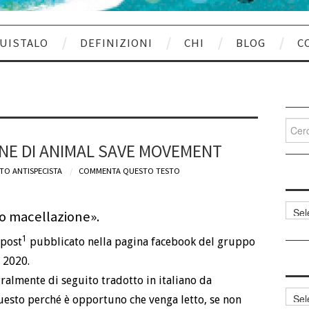
UISTALO
DEFINIZIONI
CHI
BLOG
C
Cerca
per:
NE DI ANIMAL SAVE MOVEMENT
TO ANTISPECISTA
COMMENTA QUESTO TESTO
Categ
to macellazione».
articol
1
 post
pubblicato nella pagina facebook del gruppo
 2020.
gralmente di seguito tradotto in italiano da
Archi
uesto perché è opportuno che venga letto, se non
articol