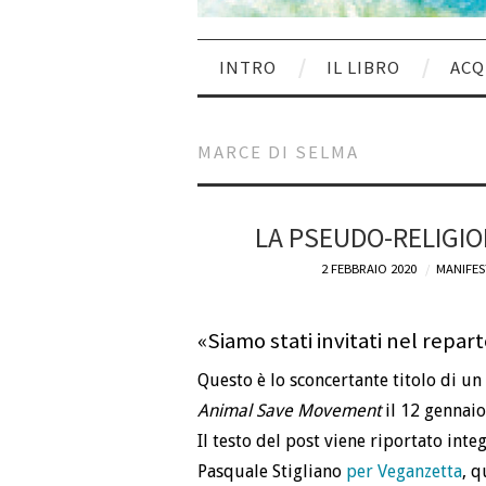
INTRO
IL LIBRO
ACQ
MARCE DI SELMA
LA PSEUDO-RELIGIO
2 FEBBRAIO 2020
MANIFES
«Siamo stati invitati nel repar
Questo è lo sconcertante titolo di un
Animal Save Movement
il 12 gennaio
Il testo del post viene riportato inte
Pasquale Stigliano
per Veganzetta
, q