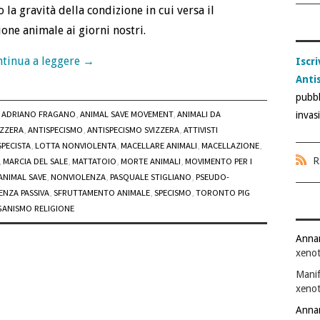
a gravità della condizione in cui versa il
one animale ai giorni nostri.
tinua a leggere
→
Iscri
Anti
pubbl
ADRIANO FRAGANO
,
ANIMAL SAVE MOVEMENT
,
ANIMALI DA
invas
IZZERA
,
ANTISPECISMO
,
ANTISPECISMO SVIZZERA
,
ATTIVISTI
SPECISTA
,
LOTTA NONVIOLENTA
,
MACELLARE ANIMALI
,
MACELLAZIONE
,
R
,
MARCIA DEL SALE
,
MATTATOIO
,
MORTE ANIMALI
,
MOVIMENTO PER I
ANIMAL SAVE
,
NONVIOLENZA
,
PASQUALE STIGLIANO
,
PSEUDO-
ENZA PASSIVA
,
SFRUTTAMENTO ANIMALE
,
SPECISMO
,
TORONTO PIG
GANISMO RELIGIONE
Anna
xenot
Manif
xenot
Anna