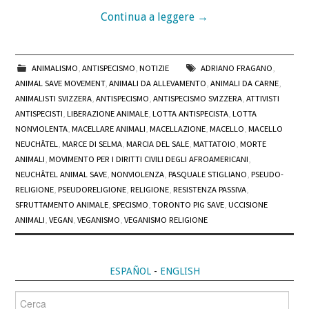
Continua a leggere
→
ANIMALISMO
,
ANTISPECISMO
,
NOTIZIE
ADRIANO FRAGANO
,
ANIMAL SAVE MOVEMENT
,
ANIMALI DA ALLEVAMENTO
,
ANIMALI DA CARNE
,
ANIMALISTI SVIZZERA
,
ANTISPECISMO
,
ANTISPECISMO SVIZZERA
,
ATTIVISTI
ANTISPECISTI
,
LIBERAZIONE ANIMALE
,
LOTTA ANTISPECISTA
,
LOTTA
NONVIOLENTA
,
MACELLARE ANIMALI
,
MACELLAZIONE
,
MACELLO
,
MACELLO
NEUCHÂTEL
,
MARCE DI SELMA
,
MARCIA DEL SALE
,
MATTATOIO
,
MORTE
ANIMALI
,
MOVIMENTO PER I DIRITTI CIVILI DEGLI AFROAMERICANI
,
NEUCHÂTEL ANIMAL SAVE
,
NONVIOLENZA
,
PASQUALE STIGLIANO
,
PSEUDO-
RELIGIONE
,
PSEUDORELIGIONE
,
RELIGIONE
,
RESISTENZA PASSIVA
,
SFRUTTAMENTO ANIMALE
,
SPECISMO
,
TORONTO PIG SAVE
,
UCCISIONE
ANIMALI
,
VEGAN
,
VEGANISMO
,
VEGANISMO RELIGIONE
ESPAÑOL
-
ENGLISH
Cerca