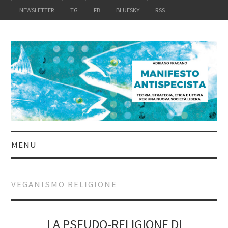
NEWSLETTER
TG
FB
BLUESKY
RSS
MENU
INTRO
VEGANISMO RELIGIONE
IL LIBRO
ACQUISTALO
LA PSEUDO-RELIGIONE DI