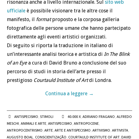
risonanza anche a livello internazionale. Sul
sito web
ufficiale
è possibile visionare tra le altre cose il
manifesto, il
format
proposto e la corposa galleria
fotografica delle persone umane che hanno partecipato
direttamente agli eventi artistici organizzati.
Di seguito si riporta la traduzione in italiano di
un’interessante analisi teorica e artistica di
In The Blink
of an Eye
a cura di David Bruno a conclusione del suo
percorso di studi in storia dell’arte presso il
prestigioso
Courtauld Institute of Art
di Londra.
Continua a leggere
→
ANTISPECISMO
,
STIMOLI
40.000 X
,
ADRIANO FRAGANO
,
ALFREDO
MESCHI
,
ANIMALI E ARTE
,
ANTISPECISMO
,
ANTROPOCENE
,
ANTROPOCENTRISMO
,
ARTE
,
ARTE E ANTISPECISMO
,
ARTIVISMO
,
ARTIVISTA
,
AUGUSTO BOAL
,
CONSCIENTIZAÇÃO
,
COURTAULD INSTITUTE OF ART
,
DAVID