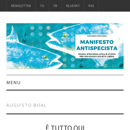
NEWSLETTER
TG
FB
BLUESKY
RSS
MENU
INTRO
AUGUSTO BOAL
IL LIBRO
ACQUISTALO
È TUTTO QUI