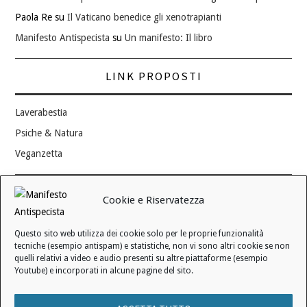
Paola Re
su
Il Vaticano benedice gli xenotrapianti
Manifesto Antispecista
su
Un manifesto: Il libro
LINK PROPOSTI
Laverabestia
Psiche & Natura
Veganzetta
Modifica consenso ai cookie
Cookie e Riservatezza
REVOCA IL TUO CONSENSO
Questo sito web utilizza dei cookie solo per le proprie funzionalità
Stato attuale: Negato
tecniche (esempio antispam) e statistiche, non vi sono altri cookie se non
quelli relativi a video e audio presenti su altre piattaforme (esempio
Youtube) e incorporati in alcune pagine del sito.
© 2006 - 2026 MANIFESTO ANTISPECISTA |
INFORMATIVA SULLA