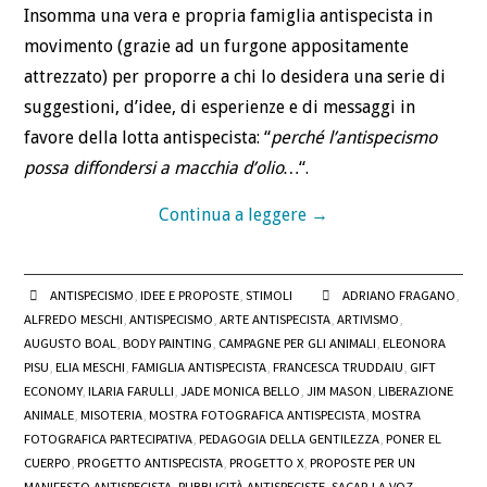
Insomma una vera e propria famiglia antispecista in
movimento (grazie ad un furgone appositamente
attrezzato) per proporre a chi lo desidera una serie di
suggestioni, d’idee, di esperienze e di messaggi in
favore della lotta antispecista: “
perché l’antispecismo
possa diffondersi a macchia d’olio…
“.
Continua a leggere
→
ANTISPECISMO
,
IDEE E PROPOSTE
,
STIMOLI
ADRIANO FRAGANO
,
ALFREDO MESCHI
,
ANTISPECISMO
,
ARTE ANTISPECISTA
,
ARTIVISMO
,
AUGUSTO BOAL
,
BODY PAINTING
,
CAMPAGNE PER GLI ANIMALI
,
ELEONORA
PISU
,
ELIA MESCHI
,
FAMIGLIA ANTISPECISTA
,
FRANCESCA TRUDDAIU
,
GIFT
ECONOMY
,
ILARIA FARULLI
,
JADE MONICA BELLO
,
JIM MASON
,
LIBERAZIONE
ANIMALE
,
MISOTERIA
,
MOSTRA FOTOGRAFICA ANTISPECISTA
,
MOSTRA
FOTOGRAFICA PARTECIPATIVA
,
PEDAGOGIA DELLA GENTILEZZA
,
PONER EL
CUERPO
,
PROGETTO ANTISPECISTA
,
PROGETTO X
,
PROPOSTE PER UN
MANIFESTO ANTISPECISTA
,
PUBBLICITÀ ANTISPECISTE
,
SACAR LA VOZ
,