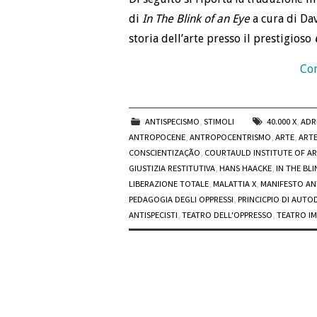
di
In The Blink of an Eye
a cura di Dav
storia dell’arte presso il prestigioso
Con
ANTISPECISMO
,
STIMOLI
40.000 X
,
ADR
ANTROPOCENE
,
ANTROPOCENTRISMO
,
ARTE
,
ARTE
CONSCIENTIZAÇÃO
,
COURTAULD INSTITUTE OF AR
GIUSTIZIA RESTITUTIVA
,
HANS HAACKE
,
IN THE BLI
LIBERAZIONE TOTALE
,
MALATTIA X
,
MANIFESTO AN
PEDAGOGIA DEGLI OPPRESSI
,
PRINCICPIO DI AUTO
ANTISPECISTI
,
TEATRO DELL'OPPRESSO
,
TEATRO I