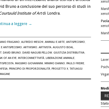
xenot
id Bruno a conclusione del suo percorso di studi in
Manif
Courtauld Institute of Art
di Londra.
xenot
Paola
tinua a leggere
→
xenot
Manif
IANO FRAGANO
,
ALFREDO MESCHI
,
ANIMALI E ARTE
,
ANTISPECISMO
,
 E ANTISPECISMO
,
ARTIVISMO
,
ARTIVISTA
,
AUGUSTO BOAL
,
T
,
DAVID BRUNO
,
DAVID NAGUIB PELLOW
,
GIUSTIZIA DISTRIBUTIVA
,
NK OF AN EYE
,
INTERCONNETTIVITÀ
,
LIBERAZIONE ANIMALE
,
Laver
TISPECISTA
,
MASSIMO GIOVANNINI
,
MINIMO DANNO
,
PAULO FREIRE
,
Psich
DIFESA
,
PRINCIPIO DI PROPORZIONALITÀ
,
PROGETTO X
,
TATUAGGI
MMAGINE
Vega
Modi
RE
Stato