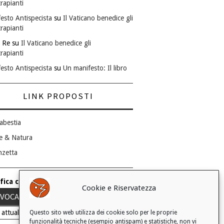
rapianti
esto Antispecista
su
Il Vaticano benedice gli
rapianti
 Re
su
Il Vaticano benedice gli
rapianti
esto Antispecista
su
Un manifesto: Il libro
LINK PROPOSTI
abestia
e & Natura
nzetta
fica consenso ai cookie
Cookie e Riservatezza
VOCA IL TUO CONSENSO
 attuale: Negato
Questo sito web utilizza dei cookie solo per le proprie
funzionalità tecniche (esempio antispam) e statistiche, non vi