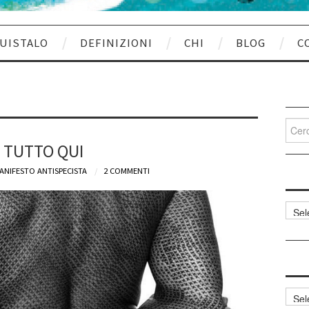
UISTALO
DEFINIZIONI
CHI
BLOG
C
Cerca
per:
 TUTTO QUI
ANIFESTO ANTISPECISTA
2 COMMENTI
Categ
articol
Archi
articol