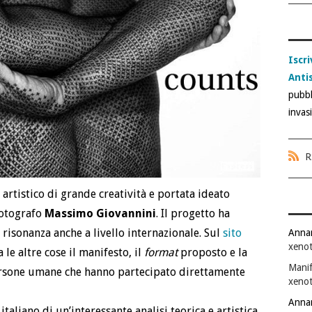
Iscri
Anti
pubbl
invas
R
artistico di grande creatività e portata ideato
fotografo
Massimo Giovannini
. Il progetto ha
risonanza anche a livello internazionale. Sul
sito
Anna
xenot
 le altre cose il manifesto, il
format
proposto e la
Manif
persone umane che hanno partecipato direttamente
xenot
Anna
italiano di un’interessante analisi teorica e artistica