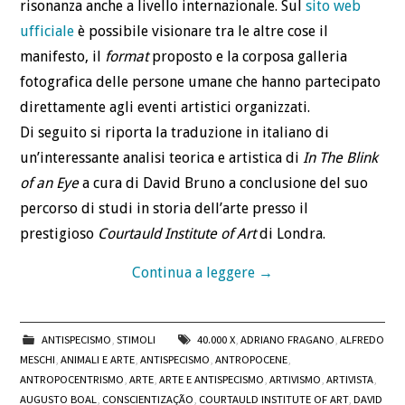
risonanza anche a livello internazionale. Sul
sito web
ufficiale
è possibile visionare tra le altre cose il
manifesto, il
format
proposto e la corposa galleria
fotografica delle persone umane che hanno partecipato
direttamente agli eventi artistici organizzati.
Di seguito si riporta la traduzione in italiano di
un’interessante analisi teorica e artistica di
In The Blink
of an Eye
a cura di David Bruno a conclusione del suo
percorso di studi in storia dell’arte presso il
prestigioso
Courtauld Institute of Art
di Londra.
Continua a leggere
→
ANTISPECISMO
,
STIMOLI
40.000 X
,
ADRIANO FRAGANO
,
ALFREDO
MESCHI
,
ANIMALI E ARTE
,
ANTISPECISMO
,
ANTROPOCENE
,
ANTROPOCENTRISMO
,
ARTE
,
ARTE E ANTISPECISMO
,
ARTIVISMO
,
ARTIVISTA
,
AUGUSTO BOAL
,
CONSCIENTIZAÇÃO
,
COURTAULD INSTITUTE OF ART
,
DAVID