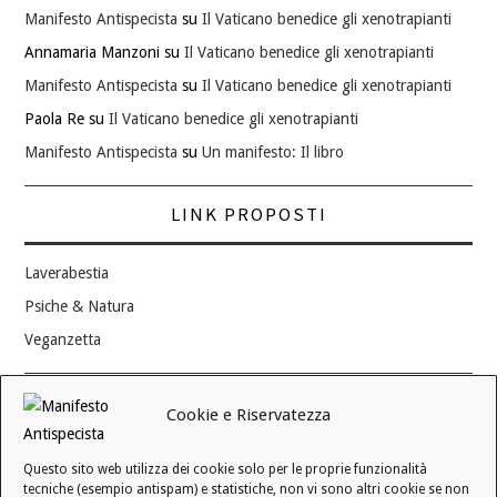
Manifesto Antispecista
su
Il Vaticano benedice gli xenotrapianti
Annamaria Manzoni
su
Il Vaticano benedice gli xenotrapianti
Manifesto Antispecista
su
Il Vaticano benedice gli xenotrapianti
Paola Re
su
Il Vaticano benedice gli xenotrapianti
Manifesto Antispecista
su
Un manifesto: Il libro
LINK PROPOSTI
Laverabestia
Psiche & Natura
Veganzetta
Modifica consenso ai cookie
Cookie e Riservatezza
REVOCA IL TUO CONSENSO
Questo sito web utilizza dei cookie solo per le proprie funzionalità
Stato attuale: Negato
tecniche (esempio antispam) e statistiche, non vi sono altri cookie se non