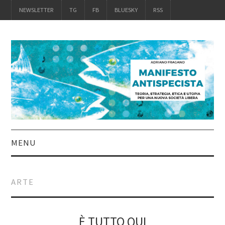
NEWSLETTER
TG
FB
BLUESKY
RSS
MENU
INTRO
ARTE
IL LIBRO
ACQUISTALO
È TUTTO QUI