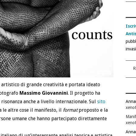
Iscri
Anti
pubbl
invas
R
artistico di grande creatività e portata ideato
fotografo
Massimo Giovannini
. Il progetto ha
risonanza anche a livello internazionale. Sul
sito
Anna
xenot
 le altre cose il manifesto, il
format
proposto e la
Manif
persone umane che hanno partecipato direttamente
xenot
Anna
italiano di un’interessante analisi teorica e artistica