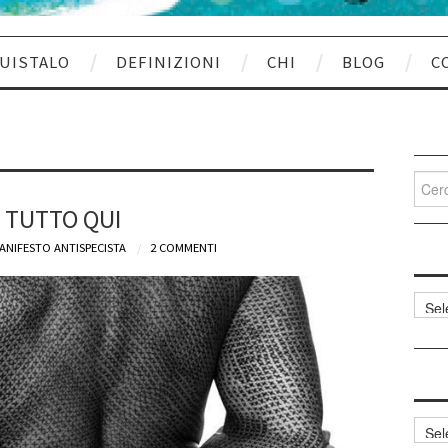
UISTALO
DEFINIZIONI
CHI
BLOG
C
Cerca
per:
 TUTTO QUI
ANIFESTO ANTISPECISTA
2 COMMENTI
Categ
articol
Archi
articol