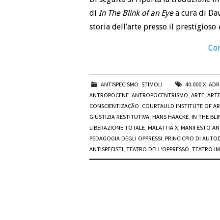
di
In The Blink of an Eye
a cura di Dav
storia dell’arte presso il prestigioso
Con
ANTISPECISMO
,
STIMOLI
40.000 X
,
ADR
ANTROPOCENE
,
ANTROPOCENTRISMO
,
ARTE
,
ARTE
CONSCIENTIZAÇÃO
,
COURTAULD INSTITUTE OF AR
GIUSTIZIA RESTITUTIVA
,
HANS HAACKE
,
IN THE BLI
LIBERAZIONE TOTALE
,
MALATTIA X
,
MANIFESTO AN
PEDAGOGIA DEGLI OPPRESSI
,
PRINCICPIO DI AUTO
ANTISPECISTI
,
TEATRO DELL'OPPRESSO
,
TEATRO I