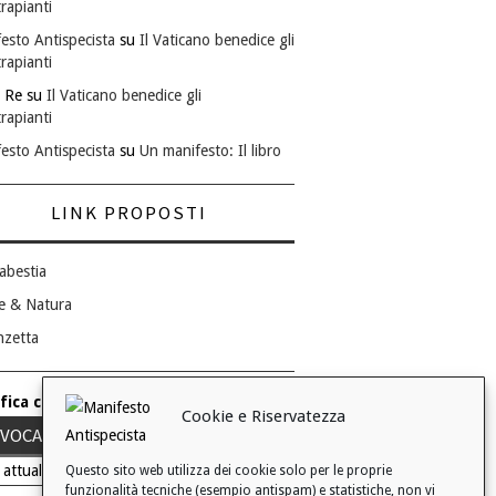
rapianti
esto Antispecista
su
Il Vaticano benedice gli
rapianti
 Re
su
Il Vaticano benedice gli
rapianti
esto Antispecista
su
Un manifesto: Il libro
LINK PROPOSTI
abestia
e & Natura
nzetta
fica consenso ai cookie
Cookie e Riservatezza
VOCA IL TUO CONSENSO
 attuale: Negato
Questo sito web utilizza dei cookie solo per le proprie
funzionalità tecniche (esempio antispam) e statistiche, non vi