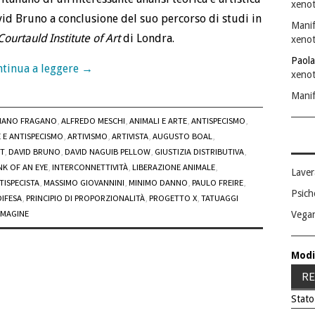
xenot
id Bruno a conclusione del suo percorso di studi in
Manif
Courtauld Institute of Art
di Londra.
xenot
Paola
tinua a leggere
→
xenot
Manif
IANO FRAGANO
,
ALFREDO MESCHI
,
ANIMALI E ARTE
,
ANTISPECISMO
,
 E ANTISPECISMO
,
ARTIVISMO
,
ARTIVISTA
,
AUGUSTO BOAL
,
T
,
DAVID BRUNO
,
DAVID NAGUIB PELLOW
,
GIUSTIZIA DISTRIBUTIVA
,
NK OF AN EYE
,
INTERCONNETTIVITÀ
,
LIBERAZIONE ANIMALE
,
Laver
TISPECISTA
,
MASSIMO GIOVANNINI
,
MINIMO DANNO
,
PAULO FREIRE
,
Psich
DIFESA
,
PRINCIPIO DI PROPORZIONALITÀ
,
PROGETTO X
,
TATUAGGI
MMAGINE
Vega
Modi
RE
Stato