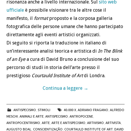
risonanza anche a livello internazionale. Sul
sito web
ufficiale
è possibile visionare tra le altre cose il
manifesto, il
format
proposto e la corposa galleria
fotografica delle persone umane che hanno partecipato
direttamente agli eventi artistici organizzati.
Di seguito si riporta la traduzione in italiano di
un’interessante analisi teorica e artistica di
In The Blink
of an Eye
a cura di David Bruno a conclusione del suo
percorso di studi in storia dell’arte presso il
prestigioso
Courtauld Institute of Art
di Londra.
Continua a leggere
→
ANTISPECISMO
,
STIMOLI
40.000 X
,
ADRIANO FRAGANO
,
ALFREDO
MESCHI
,
ANIMALI E ARTE
,
ANTISPECISMO
,
ANTROPOCENE
,
ANTROPOCENTRISMO
,
ARTE
,
ARTE E ANTISPECISMO
,
ARTIVISMO
,
ARTIVISTA
,
AUGUSTO BOAL
,
CONSCIENTIZAÇÃO
,
COURTAULD INSTITUTE OF ART
,
DAVID