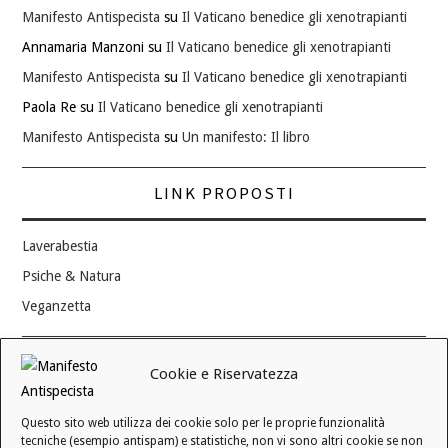
Manifesto Antispecista
su
Il Vaticano benedice gli xenotrapianti
Annamaria Manzoni
su
Il Vaticano benedice gli xenotrapianti
Manifesto Antispecista
su
Il Vaticano benedice gli xenotrapianti
Paola Re
su
Il Vaticano benedice gli xenotrapianti
Manifesto Antispecista
su
Un manifesto: Il libro
LINK PROPOSTI
Laverabestia
Psiche & Natura
Veganzetta
Modifica consenso ai cookie
Cookie e Riservatezza
REVOCA IL TUO CONSENSO
Questo sito web utilizza dei cookie solo per le proprie funzionalità
Stato attuale: Negato
tecniche (esempio antispam) e statistiche, non vi sono altri cookie se non