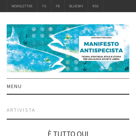
NEWSLETTER
TG
FB
BLUESKY
RSS
MENU
INTRO
ARTIVISTA
IL LIBRO
ACQUISTALO
È TUTTO QUI