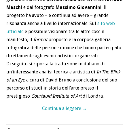
LA CASSETTA DEGLI
Meschi
e dal fotografo
Massimo Giovannini
. Il
progetto ha avuto – e continua ad avere – grande
ATTREZZI
risonanza anche a livello internazionale. Sul
sito web
LINGUAGGIO NON
ufficiale
è possibile visionare tra le altre cose il
manifesto, il
format
proposto e la corposa galleria
DISCRIMINATORIO
fotografica delle persone umane che hanno partecipato
direttamente agli eventi artistici organizzati.
ACQUISTALO
Di seguito si riporta la traduzione in italiano di
un’interessante analisi teorica e artistica di
In The Blink
DEFINIZIONI
of an Eye
a cura di David Bruno a conclusione del suo
percorso di studi in storia dell’arte presso il
DEFINIZIONE DI
prestigioso
Courtauld Institute of Art
di Londra.
SPECISMO
Continua a leggere
→
DEFINIZIONE DI