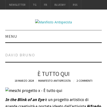
NEWSLETTER
TG
FB
BLUESKY
RSS
MENU
INTRO
DAVID BRUNO
IL LIBRO
UN MANIFESTO: IL
È TUTTO QUI
18 MARZO 2024
MANIFESTO ANTISPECISTA
2 COMMENTI
LIBRO
UNA RECENSIONE
In the Blink of an Eye
è un progetto artistico di
grande creatività e portata ideato dall’artivista
Alfredo