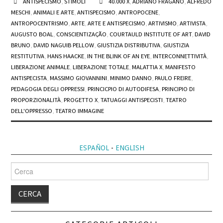
ANTISPECISMO
,
STIMOLI
40.000 X
,
ADRIANO FRAGANO
,
ALFREDO
ANTISPECISMO
MESCHI
,
ANIMALI E ARTE
,
ANTISPECISMO
,
ANTROPOCENE
,
ANTROPOCENTRISMO
,
ARTE
,
ARTE E ANTISPECISMO
,
ARTIVISMO
,
ARTIVISTA
,
CHI
AUGUSTO BOAL
,
CONSCIENTIZAÇÃO
,
COURTAULD INSTITUTE OF ART
,
DAVID
BRUNO
,
DAVID NAGUIB PELLOW
,
GIUSTIZIA DISTRIBUTIVA
,
GIUSTIZIA
BLOG
RESTITUTIVA
,
HANS HAACKE
,
IN THE BLINK OF AN EYE
,
INTERCONNETTIVITÀ
,
LIBERAZIONE ANIMALE
,
LIBERAZIONE TOTALE
,
MALATTIA X
,
MANIFESTO
ANTISPECISTA
,
MASSIMO GIOVANNINI
,
MINIMO DANNO
,
PAULO FREIRE
,
CONTATTI
PEDAGOGIA DEGLI OPPRESSI
,
PRINCICPIO DI AUTODIFESA
,
PRINCIPIO DI
PROPORZIONALITÀ
,
PROGETTO X
,
TATUAGGI ANTISPECISTI
,
TEATRO
DELL'OPPRESSO
,
TEATRO IMMAGINE
ESPAÑOL
-
ENGLISH
Cerca
per: