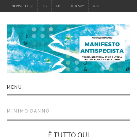
NEWSLETTER
TG
FB
BLUESKY
RSS
MENU
INTRO
MINIMO DANNO
IL LIBRO
ACQUISTALO
È TUTTO QUI