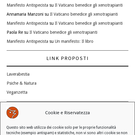
Manifesto Antispecista
su
Il Vaticano benedice gli xenotrapianti
Annamaria Manzoni
su
Il Vaticano benedice gli xenotrapianti
Manifesto Antispecista
su
Il Vaticano benedice gli xenotrapianti
Paola Re
su
Il Vaticano benedice gli xenotrapianti
Manifesto Antispecista
su
Un manifesto: Il libro
LINK PROPOSTI
Laverabestia
Psiche & Natura
Veganzetta
Modifica consenso ai cookie
Cookie e Riservatezza
REVOCA IL TUO CONSENSO
Questo sito web utilizza dei cookie solo per le proprie funzionalità
Stato attuale: Negato
tecniche (esempio antispam) e statistiche, non vi sono altri cookie se non