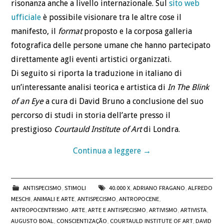
risonanza anche a livello internazionale. Sul
sito web
ufficiale
è possibile visionare tra le altre cose il
manifesto, il
format
proposto e la corposa galleria
fotografica delle persone umane che hanno partecipato
direttamente agli eventi artistici organizzati.
Di seguito si riporta la traduzione in italiano di
un’interessante analisi teorica e artistica di
In The Blink
of an Eye
a cura di David Bruno a conclusione del suo
percorso di studi in storia dell’arte presso il
prestigioso
Courtauld Institute of Art
di Londra.
Continua a leggere
→
ANTISPECISMO
,
STIMOLI
40.000 X
,
ADRIANO FRAGANO
,
ALFREDO
MESCHI
,
ANIMALI E ARTE
,
ANTISPECISMO
,
ANTROPOCENE
,
ANTROPOCENTRISMO
,
ARTE
,
ARTE E ANTISPECISMO
,
ARTIVISMO
,
ARTIVISTA
,
AUGUSTO BOAL
,
CONSCIENTIZAÇÃO
,
COURTAULD INSTITUTE OF ART
,
DAVID