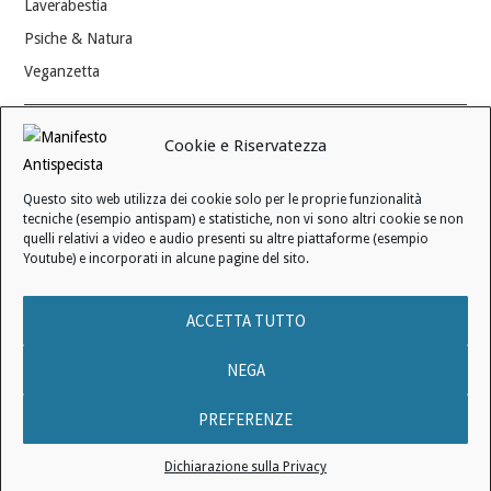
Laverabestia
Psiche & Natura
Veganzetta
Modifica consenso ai cookie
Cookie e Riservatezza
REVOCA IL TUO CONSENSO
Questo sito web utilizza dei cookie solo per le proprie funzionalità
Stato attuale: Negato
tecniche (esempio antispam) e statistiche, non vi sono altri cookie se non
quelli relativi a video e audio presenti su altre piattaforme (esempio
Youtube) e incorporati in alcune pagine del sito.
© 2006 - 2026 MANIFESTO ANTISPECISTA |
INFORMATIVA SULLA
ACCETTA TUTTO
PRIVACY
|
INFORMATIVA SUI COOKIE
|
LICENZA D'USO
|
CONDIZIONI DI VENDITA
NEGA
PREFERENZE
Nessun testo pubblicato in questo sito web può essere utilizzato per
Dichiarazione sulla Privacy
istruire l’Intelligenza Artificiale.