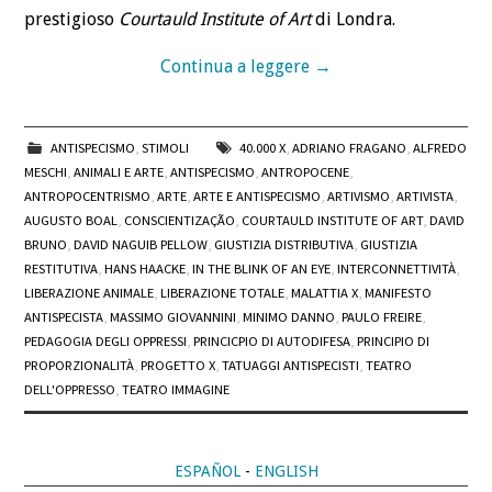
prestigioso
Courtauld Institute of Art
di Londra.
Continua a leggere
→
ANTISPECISMO
,
STIMOLI
40.000 X
,
ADRIANO FRAGANO
,
ALFREDO
MESCHI
,
ANIMALI E ARTE
,
ANTISPECISMO
,
ANTROPOCENE
,
ANTROPOCENTRISMO
,
ARTE
,
ARTE E ANTISPECISMO
,
ARTIVISMO
,
ARTIVISTA
,
AUGUSTO BOAL
,
CONSCIENTIZAÇÃO
,
COURTAULD INSTITUTE OF ART
,
DAVID
BRUNO
,
DAVID NAGUIB PELLOW
,
GIUSTIZIA DISTRIBUTIVA
,
GIUSTIZIA
RESTITUTIVA
,
HANS HAACKE
,
IN THE BLINK OF AN EYE
,
INTERCONNETTIVITÀ
,
LIBERAZIONE ANIMALE
,
LIBERAZIONE TOTALE
,
MALATTIA X
,
MANIFESTO
ANTISPECISTA
,
MASSIMO GIOVANNINI
,
MINIMO DANNO
,
PAULO FREIRE
,
PEDAGOGIA DEGLI OPPRESSI
,
PRINCICPIO DI AUTODIFESA
,
PRINCIPIO DI
PROPORZIONALITÀ
,
PROGETTO X
,
TATUAGGI ANTISPECISTI
,
TEATRO
DELL'OPPRESSO
,
TEATRO IMMAGINE
ESPAÑOL
-
ENGLISH