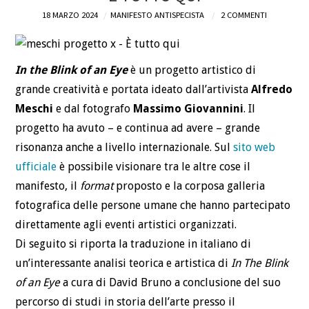
18 MARZO 2024
MANIFESTO ANTISPECISTA
2 COMMENTI
DEFINIZIONI
CHI
In the Blink of an Eye
è un progetto artistico di
grande creatività e portata ideato dall’artivista
Alfredo
BLOG
Meschi
e dal fotografo
Massimo Giovannini
. Il
progetto ha avuto – e continua ad avere – grande
CONTATTI
risonanza anche a livello internazionale. Sul
sito web
ufficiale
è possibile visionare tra le altre cose il
manifesto, il
format
proposto e la corposa galleria
fotografica delle persone umane che hanno partecipato
direttamente agli eventi artistici organizzati.
Di seguito si riporta la traduzione in italiano di
un’interessante analisi teorica e artistica di
In The Blink
of an Eye
a cura di David Bruno a conclusione del suo
percorso di studi in storia dell’arte presso il