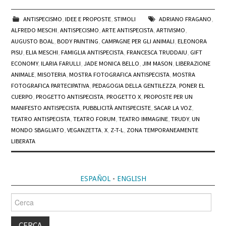
ANTISPECISMO
,
IDEE E PROPOSTE
,
STIMOLI
ADRIANO FRAGANO
,
ALFREDO MESCHI
,
ANTISPECISMO
,
ARTE ANTISPECISTA
,
ARTIVISMO
,
AUGUSTO BOAL
,
BODY PAINTING
,
CAMPAGNE PER GLI ANIMALI
,
ELEONORA
PISU
,
ELIA MESCHI
,
FAMIGLIA ANTISPECISTA
,
FRANCESCA TRUDDAIU
,
GIFT
ECONOMY
,
ILARIA FARULLI
,
JADE MONICA BELLO
,
JIM MASON
,
LIBERAZIONE
ANIMALE
,
MISOTERIA
,
MOSTRA FOTOGRAFICA ANTISPECISTA
,
MOSTRA
FOTOGRAFICA PARTECIPATIVA
,
PEDAGOGIA DELLA GENTILEZZA
,
PONER EL
CUERPO
,
PROGETTO ANTISPECISTA
,
PROGETTO X
,
PROPOSTE PER UN
MANIFESTO ANTISPECISTA
,
PUBBLICITÀ ANTISPECISTE
,
SACAR LA VOZ
,
TEATRO ANTISPECISTA
,
TEATRO FORUM
,
TEATRO IMMAGINE
,
TRUDY
,
UN
MONDO SBAGLIATO
,
VEGANZETTA
,
X
,
Z-T-L
,
ZONA TEMPORANEAMENTE
LIBERATA
ESPAÑOL
-
ENGLISH
Cerca
per: