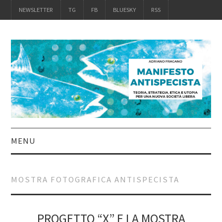
NEWSLETTER
TG
FB
BLUESKY
RSS
MENU
INTRO
MOSTRA FOTOGRAFICA ANTISPECISTA
IL LIBRO
ACQUISTALO
PROGETTO “X” E LA MOSTRA