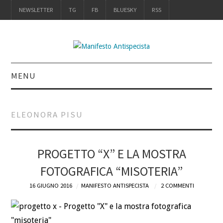
NEWSLETTER
TG
FB
BLUESKY
RSS
MENU
INTRO
ELEONORA PISU
IL LIBRO
ACQUISTALO
PROGETTO “X” E LA MOSTRA
FOTOGRAFICA “MISOTERIA”
DEFINIZIONI
16 GIUGNO 2016
MANIFESTO ANTISPECISTA
2 COMMENTI
CHI