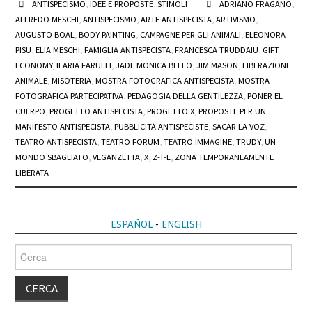
ANTISPECISMO
,
IDEE E PROPOSTE
,
STIMOLI
ADRIANO FRAGANO
,
ALFREDO MESCHI
,
ANTISPECISMO
,
ARTE ANTISPECISTA
,
ARTIVISMO
,
AUGUSTO BOAL
,
BODY PAINTING
,
CAMPAGNE PER GLI ANIMALI
,
ELEONORA
PISU
,
ELIA MESCHI
,
FAMIGLIA ANTISPECISTA
,
FRANCESCA TRUDDAIU
,
GIFT
ECONOMY
,
ILARIA FARULLI
,
JADE MONICA BELLO
,
JIM MASON
,
LIBERAZIONE
ANIMALE
,
MISOTERIA
,
MOSTRA FOTOGRAFICA ANTISPECISTA
,
MOSTRA
FOTOGRAFICA PARTECIPATIVA
,
PEDAGOGIA DELLA GENTILEZZA
,
PONER EL
CUERPO
,
PROGETTO ANTISPECISTA
,
PROGETTO X
,
PROPOSTE PER UN
MANIFESTO ANTISPECISTA
,
PUBBLICITÀ ANTISPECISTE
,
SACAR LA VOZ
,
TEATRO ANTISPECISTA
,
TEATRO FORUM
,
TEATRO IMMAGINE
,
TRUDY
,
UN
MONDO SBAGLIATO
,
VEGANZETTA
,
X
,
Z-T-L
,
ZONA TEMPORANEAMENTE
LIBERATA
ESPAÑOL
-
ENGLISH
Cerca
per: