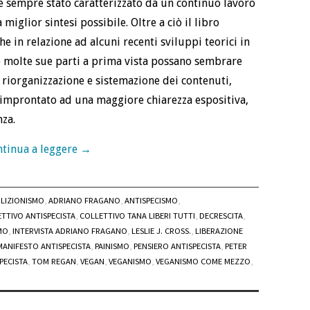
è sempre stato caratterizzato da un continuo lavoro
 miglior sintesi possibile. Oltre a ciò il libro
 in relazione ad alcuni recenti sviluppi teorici in
 molte sue parti a prima vista possano sembrare
a riorganizzazione e sistemazione dei contenuti,
improntato ad una maggiore chiarezza espositiva,
nza.
tinua a leggere
→
LIZIONISMO
,
ADRIANO FRAGANO
,
ANTISPECISMO
,
TTIVO ANTISPECISTA
,
COLLETTIVO TANA LIBERI TUTTI
,
DECRESCITA
,
MO
,
INTERVISTA ADRIANO FRAGANO
,
LESLIE J. CROSS.
,
LIBERAZIONE
MANIFESTO ANTISPECISTA
,
PAINISMO
,
PENSIERO ANTISPECISTA
,
PETER
PECISTA
,
TOM REGAN
,
VEGAN
,
VEGANISMO
,
VEGANISMO COME MEZZO
,