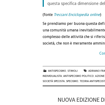
questa specifica dimensione dell
(fonte
Treccani Enciclopedia online
)
Se prendiamo per buona questa defin
una comunità umana inevitabilment
complesso delle attività che si rifer
società, che non è meramente ammini
Con
ANTISPECISMO
,
STIMOLI
ADRIANO FR
INDIVIDUALISTA
,
ANTISPECISMO POLITICO
,
AZIONE
SOCIETÀ SPECISTA
,
SPECISMO
,
TEORIA ANTISPECIST
NUOVA EDIZIONE D