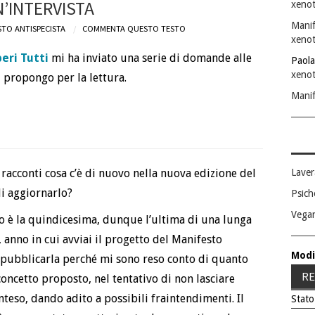
’INTERVISTA
xenot
Manif
TO ANTISPECISTA
COMMENTA QUESTO TESTO
xenot
eri Tutti
mi ha inviato una serie di domande alle
Paola
xenot
i propongo per la lettura.
Manif
Laver
 racconti cosa c’è di nuovo nella nuova edizione del
di aggiornarlo?
Psich
Vega
o è la quindicesima, dunque l’ultima di una lunga
, anno in cui avviai il progetto del Manifesto
Modi
di pubblicarla perché mi sono reso conto di quanto
RE
oncetto proposto, nel tentativo di non lasciare
nteso, dando adito a possibili fraintendimenti. Il
Stato