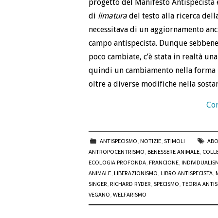
progetto del Manifesto Antispecista 
di
limatura
del testo alla ricerca della
necessitava di un aggiornamento anche
campo antispecista. Dunque sebbene
poco cambiate, c’è stata in realtà un
quindi un cambiamento nella forma 
oltre a diverse modifiche nella sosta
Con
ANTISPECISMO
,
NOTIZIE
,
STIMOLI
ABO
ANTROPOCENTRISMO
,
BENESSERE ANIMALE
,
COLLE
ECOLOGIA PROFONDA
,
FRANCIONE
,
INDIVIDUALIS
ANIMALE
,
LIBERAZIONISMO
,
LIBRO ANTISPECISTA
,
SINGER
,
RICHARD RYDER
,
SPECISMO
,
TEORIA ANTIS
VEGANO
,
WELFARISMO