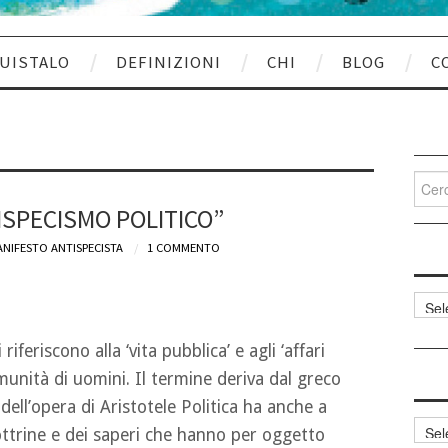
UISTALO
DEFINIZIONI
CHI
BLOG
C
Cerca
per:
ISPECISMO POLITICO”
NIFESTO ANTISPECISTA
1 COMMENTO
Categ
articol
riferiscono alla ‘vita pubblica’ e agli ‘affari
munità di uomini. Il termine deriva dal greco
 dell’opera di Aristotele Politica ha anche a
Archi
dottrine e dei saperi che hanno per oggetto
articol