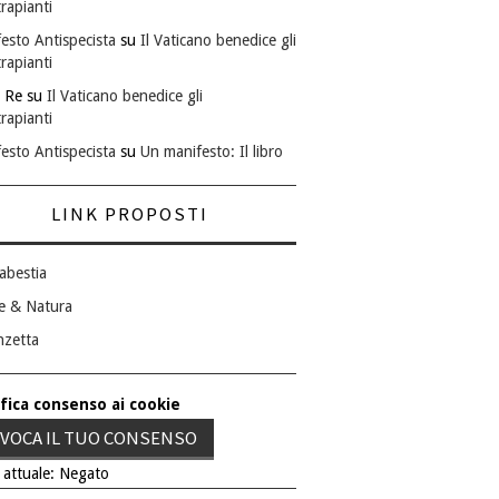
rapianti
esto Antispecista
su
Il Vaticano benedice gli
rapianti
 Re
su
Il Vaticano benedice gli
rapianti
esto Antispecista
su
Un manifesto: Il libro
LINK PROPOSTI
abestia
e & Natura
nzetta
fica consenso ai cookie
VOCA IL TUO CONSENSO
 attuale: Negato