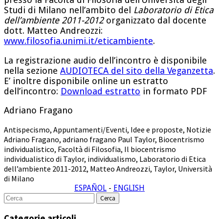
Studi di Milano nell’ambito del
Laboratorio di Etica
dell’ambiente 2011-2012
organizzato dal docente
dott. Matteo Andreozzi:
www.filosofia.unimi.it/eticambiente
.
La registrazione audio dell’incontro è disponibile
nella sezione
AUDIOTECA del sito della Veganzetta
.
E’ inoltre disponibile online un estratto
dell’incontro:
Download estratto
in formato PDF
Adriano Fragano
Antispecismo
,
Appuntamenti/Eventi
,
Idee e proposte
,
Notizie
Adriano Fragano
,
adriano fragano Paul Taylor
,
Biocentrismo
individualistico
,
Facoltà di Filosofia
,
Il biocentrismo
individualistico di Taylor
,
individualismo
,
Laboratorio di Etica
dell’ambiente 2011-2012
,
Matteo Andreozzi
,
Taylor
,
Università
di Milano
ESPAÑOL
-
ENGLISH
Cerca
per:
Categorie articoli