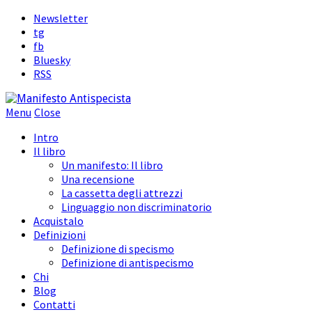
Newsletter
tg
fb
Bluesky
RSS
Menu
Close
Intro
Il libro
Un manifesto: Il libro
Una recensione
La cassetta degli attrezzi
Linguaggio non discriminatorio
Acquistalo
Definizioni
Definizione di specismo
Definizione di antispecismo
Chi
Blog
Contatti