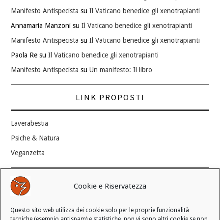
Manifesto Antispecista
su
Il Vaticano benedice gli xenotrapianti
Annamaria Manzoni
su
Il Vaticano benedice gli xenotrapianti
Manifesto Antispecista
su
Il Vaticano benedice gli xenotrapianti
Paola Re
su
Il Vaticano benedice gli xenotrapianti
Manifesto Antispecista
su
Un manifesto: Il libro
LINK PROPOSTI
Laverabestia
Psiche & Natura
Veganzetta
Modifica consenso ai cookie
Cookie e Riservatezza
REVOCA IL TUO CONSENSO
Questo sito web utilizza dei cookie solo per le proprie funzionalità
Stato attuale: Negato
tecniche (esempio antispam) e statistiche, non vi sono altri cookie se non