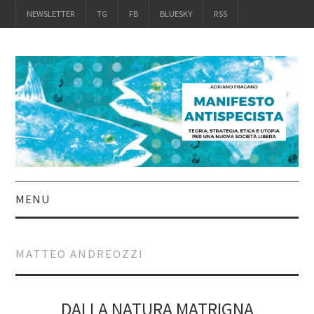
NEWSLETTER
TG
FB
BLUESKY
RSS
MENU
INTRO
MATTEO ANDREOZZI
IL LIBRO
ACQUISTALO
DALLA NATURA MATRIGNA